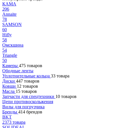
КАМА
206
Annaite
78
SAMSON
60
Hifly
58
Омскшина
54
Triangle
50
Камеры
475 товаров
Ободные ленты
Уплотнительные кольца
33 товара
Диски
447 товаров
Ковши
12 товаров
Масла
15 товаров
Запчасти для спецтехники
10 товаров
Цепи противоскольжения
Вилы для погрузчика
Бренды
414 брендов
BKT
2373 товара
SOLIDEAL