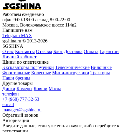
Работаем ежедневно
офис
9:00-18:00
/ склад
8:00-22:00
Москва, Волоколамское шоссе 114к2
Напишите нам
Telegram
MAX
sgshina.ru © 2013-2026
SGSHINA
О нас
Контакты
Отзывы
Блог
Доставка
Оплата
Гарантии
Личный кабинет
Шины по спецтехнике
Экскаваторы-погрузчики
Телескопические
Вилочные
Фронтальные
Колесные
Мини-погрузчики
Тракторы
Наши бренды
Другие товары
Диски
Камеры
Ковши
Масла
телефон
+7 (968) 777-32-53
e-mail
manager@sgshina.ru
Обратный звонок
Авторизация
Введите данные, если уже есть аккаунт, либо перейдите к
регистрации