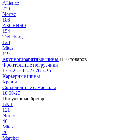
Alliance
259
Nortec
186
ASCENSO
154
Trelleborg
123
Mitas
119
Крупногабаритные шины
1116 товаров
Фронтальные погрузчики
17.5-25
20.5-25
26.5-25
Карьерные шины
Краны
Сочлененные самосвалы
18.00-25
Популярные бренды
BKT
121
Nortec
40
Mitas
26
Marcher