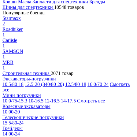
Ковши
Масла
Запчасти для спецтехники
Бренды
Шины для спецтехники
10548 товаров
Популярные бренды
Starmaxx
2
Roadhiker
1
Carlisle
1
SAMSON
1
MRB
1
Строительная техника
2071 товар
Экскаваторы-погрузчики
10.5/80-18
12.5-20 (340/80-20)
12.5/80-18
16.0/70-24
Смотреть
все
Мини-погрузчики
10.0/75-15.3
10-16.5
12-16.5
14-17.5
Смотреть все
Колесные экскаваторы
10.00-20
Телескопические погрузчики
15.5/80-24
Грейдеры
14.00-24