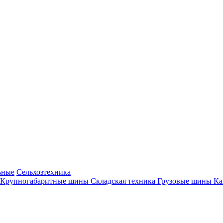
ьные
Сельхозтехника
Крупногабаритные шины
Складская техника
Грузовые шины
К