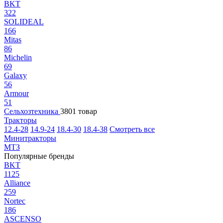
BKT
322
SOLIDEAL
166
Mitas
86
Michelin
69
Galaxy
56
Armour
51
Сельхозтехника
3801 товар
Тракторы
12.4-28
14.9-24
18.4-30
18.4-38
Смотреть все
Минитракторы
МТЗ
Популярные бренды
BKT
1125
Alliance
259
Nortec
186
ASCENSO