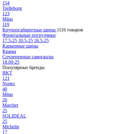
154
Trelleborg
123
Mitas
119
Крупногабаритные шины
1116 товаров
Фронтальные погрузчики
17.5-25
20.5-25
26.5-25
Карьерные шины
Краны
Сочлененные самосвалы
18.00-25
Популярные бренды
BKT
121
Nortec
40
Mitas
26
Marcher
25
SOLIDEAL
25
Michelin
17