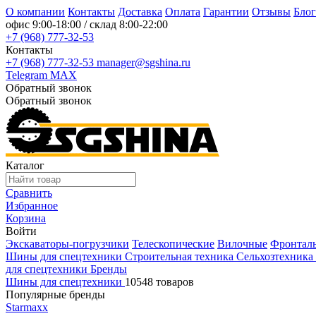
О компании
Контакты
Доставка
Оплата
Гарантии
Отзывы
Блог
офис
9:00-18:00
/ склад
8:00-22:00
+7 (968) 777-32-53
Контакты
+7 (968) 777-32-53
manager@sgshina.ru
Telegram
MAX
Обратный звонок
Обратный звонок
Каталог
Сравнить
Избранное
Корзина
Войти
Экскаваторы-погрузчики
Телескопические
Вилочные
Фронтал
Шины для спецтехники
Строительная техника
Сельхозтехника
для спецтехники
Бренды
Шины для спецтехники
10548 товаров
Популярные бренды
Starmaxx