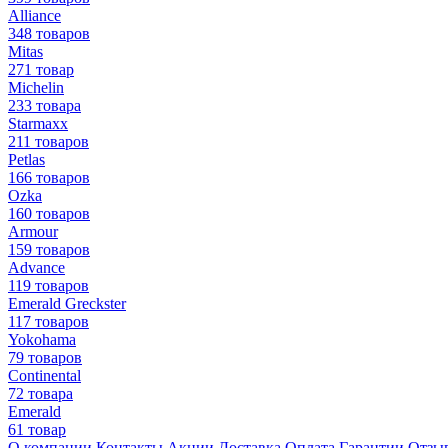
Alliance
348 товаров
Mitas
271 товар
Michelin
233 товара
Starmaxx
211 товаров
Petlas
166 товаров
Ozka
160 товаров
Armour
159 товаров
Advance
119 товаров
Emerald Greckster
117 товаров
Yokohama
79 товаров
Continental
72 товара
Emerald
61 товар
О компании
Контакты
Акции
Доставка
Оплата
Гарантии
Отзы