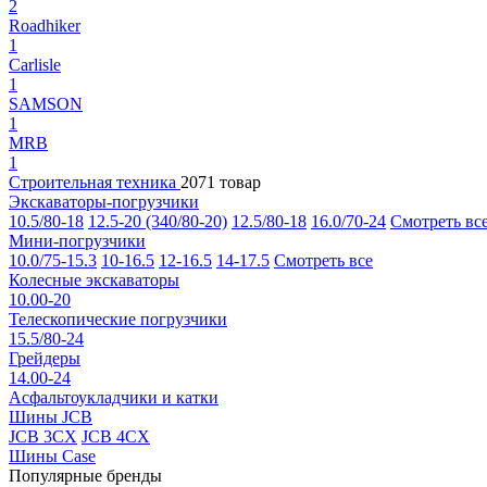
2
Roadhiker
1
Carlisle
1
SAMSON
1
MRB
1
Строительная техника
2071 товар
Экскаваторы-погрузчики
10.5/80-18
12.5-20 (340/80-20)
12.5/80-18
16.0/70-24
Смотреть вс
Мини-погрузчики
10.0/75-15.3
10-16.5
12-16.5
14-17.5
Смотреть все
Колесные экскаваторы
10.00-20
Телескопические погрузчики
15.5/80-24
Грейдеры
14.00-24
Асфальтоукладчики и катки
Шины JCB
JCB 3CX
JCB 4CX
Шины Case
Популярные бренды