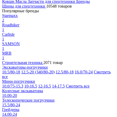
Ковши
Масла
Запчасти для спецтехники
Бренды
Шины для спецтехники
10548 товаров
Популярные бренды
Starmaxx
2
Roadhiker
1
Carlisle
1
SAMSON
1
MRB
1
Строительная техника
2071 товар
Экскаваторы-погрузчики
10.5/80-18
12.5-20 (340/80-20)
12.5/80-18
16.0/70-24
Смотреть
все
Мини-погрузчики
10.0/75-15.3
10-16.5
12-16.5
14-17.5
Смотреть все
Колесные экскаваторы
10.00-20
Телескопические погрузчики
15.5/80-24
Грейдеры
14.00-24