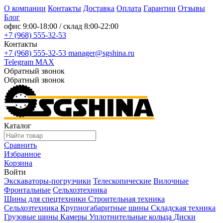
О компании
Контакты
Доставка
Оплата
Гарантии
Отзывы
Блог
офис
9:00-18:00
/ склад
8:00-22:00
+7 (968) 555-32-53
Контакты
+7 (968) 555-32-53
manager@sgshina.ru
Telegram
MAX
Обратный звонок
Обратный звонок
Каталог
Сравнить
Избранное
Корзина
Войти
Экскаваторы-погрузчики
Телескопические
Вилочные
Фронтальные
Сельхозтехника
Шины для спецтехники
Строительная техника
Сельхозтехника
Крупногабаритные шины
Складская техника
Грузовые шины
Камеры
Уплотнительные кольца
Диски