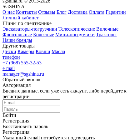
sgshina.ru © 2013-2026
SGSHINA
О нас
Контакты
Отзывы
Блог
Доставка
Оплата
Гарантии
Личный кабинет
Шины по спецтехнике
Экскаваторы-погрузчики
Телескопические
Вилочные
Фронтальные
Колесные
Мини-погрузчики
Тракторы
Наши бренды
Другие товары
Диски
Камеры
Ковши
Масла
телефон
+7 (968) 555-32-53
e-mail
manager@sgshina.ru
Обратный звонок
Авторизация
Введите данные, если уже есть аккаунт, либо перейдите к
регистрации
Войти
Регистрация
Восстановить пароль
Регистрация
Указанный e-mail потребуется подтвердить