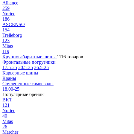
Alliance
259
Nortec
186
ASCENSO
154
Trelleborg
123
Mitas
119
Крупногабаритные шины
1116 товаров
Фронтальные погрузчики
17.5-25
20.5-25
26.5-25
Карьерные шины
Краны
Сочлененные самосвалы
18.00-25
Популярные бренды
BKT
121
Nortec
40
Mitas
26
Marcher