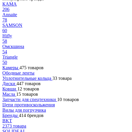
КАМА
206
Annaite
78
SAMSON
60
Hifly
58
Омскшина
54
Triangle
50
Камеры
475 товаров
Ободные ленты
Уплотнительные кольца
33 товара
Диски
447 товаров
Ковши
12 товаров
Масла
15 товаров
Запчасти для спецтехники
10 товаров
Цепи противоскольжения
Вилы для погрузчика
Бренды
414 брендов
BKT
2373 товара
SOLIDEAL