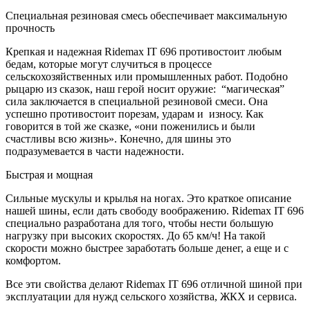
Специальная резиновая смесь обеспечивает максимальную
прочность
Крепкая и надежная Ridemax IT 696 противостоит любым
бедам, которые могут случиться в процессе
сельскохозяйственных или промышленных работ. Подобно
рыцарю из сказок, наш герой носит оружие: “магическая”
сила заключается в специальной резиновой смеси. Она
успешно противостоит порезам, ударам и износу. Как
говорится в той же сказке, «они поженились и были
счастливы всю жизнь». Конечно, для шины это
подразумевается в части надежности.
Быстрая и мощная
Сильные мускулы и крылья на ногах. Это краткое описание
нашей шины, если дать свободу воображению. Ridemax IT 696
специально разработана для того, чтобы нести большую
нагрузку при высоких скоростях. До 65 км/ч! На такой
скорости можно быстрее заработать больше денег, а еще и с
комфортом.
Все эти свойства делают Ridemax IT 696 отличной шиной при
эксплуатации для нужд сельского хозяйства, ЖКХ и сервиса.