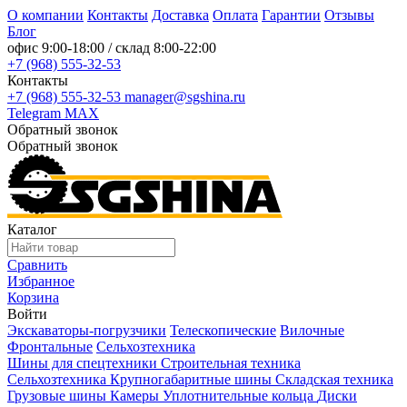
О компании
Контакты
Доставка
Оплата
Гарантии
Отзывы
Блог
офис
9:00-18:00
/ склад
8:00-22:00
+7 (968) 555-32-53
Контакты
+7 (968) 555-32-53
manager@sgshina.ru
Telegram
MAX
Обратный звонок
Обратный звонок
Каталог
Сравнить
Избранное
Корзина
Войти
Экскаваторы-погрузчики
Телескопические
Вилочные
Фронтальные
Сельхозтехника
Шины для спецтехники
Строительная техника
Сельхозтехника
Крупногабаритные шины
Складская техника
Грузовые шины
Камеры
Уплотнительные кольца
Диски