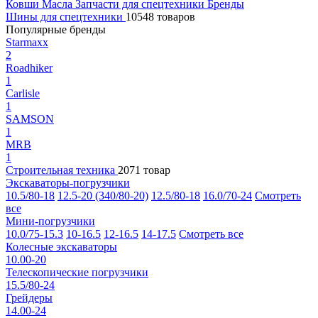
Ковши
Масла
Запчасти для спецтехники
Бренды
Шины для спецтехники
10548 товаров
Популярные бренды
Starmaxx
2
Roadhiker
1
Carlisle
1
SAMSON
1
MRB
1
Строительная техника
2071 товар
Экскаваторы-погрузчики
10.5/80-18
12.5-20 (340/80-20)
12.5/80-18
16.0/70-24
Смотреть
все
Мини-погрузчики
10.0/75-15.3
10-16.5
12-16.5
14-17.5
Смотреть все
Колесные экскаваторы
10.00-20
Телескопические погрузчики
15.5/80-24
Грейдеры
14.00-24