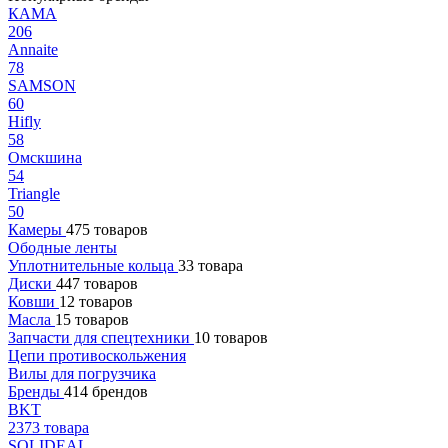
КАМА
206
Annaite
78
SAMSON
60
Hifly
58
Омскшина
54
Triangle
50
Камеры
475 товаров
Ободные ленты
Уплотнительные кольца
33 товара
Диски
447 товаров
Ковши
12 товаров
Масла
15 товаров
Запчасти для спецтехники
10 товаров
Цепи противоскольжения
Вилы для погрузчика
Бренды
414 брендов
BKT
2373 товара
SOLIDEAL