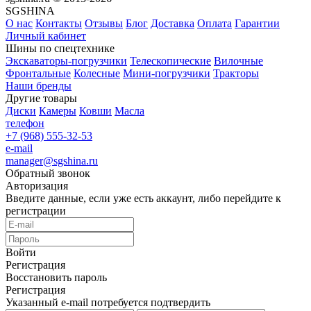
SGSHINA
О нас
Контакты
Отзывы
Блог
Доставка
Оплата
Гарантии
Личный кабинет
Шины по спецтехнике
Экскаваторы-погрузчики
Телескопические
Вилочные
Фронтальные
Колесные
Мини-погрузчики
Тракторы
Наши бренды
Другие товары
Диски
Камеры
Ковши
Масла
телефон
+7 (968) 555-32-53
e-mail
manager@sgshina.ru
Обратный звонок
Авторизация
Введите данные, если уже есть аккаунт, либо перейдите к
регистрации
Войти
Регистрация
Восстановить пароль
Регистрация
Указанный e-mail потребуется подтвердить