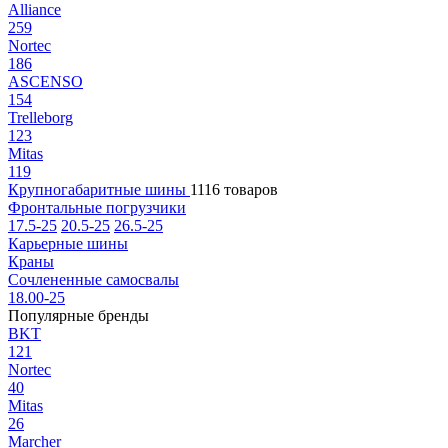
Alliance
259
Nortec
186
ASCENSO
154
Trelleborg
123
Mitas
119
Крупногабаритные шины
1116 товаров
Фронтальные погрузчики
17.5-25
20.5-25
26.5-25
Карьерные шины
Краны
Сочлененные самосвалы
18.00-25
Популярные бренды
BKT
121
Nortec
40
Mitas
26
Marcher