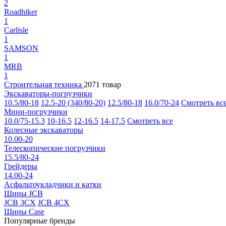
2
Roadhiker
1
Carlisle
1
SAMSON
1
MRB
1
Строительная техника
2071 товар
Экскаваторы-погрузчики
10.5/80-18
12.5-20 (340/80-20)
12.5/80-18
16.0/70-24
Смотреть вс
Мини-погрузчики
10.0/75-15.3
10-16.5
12-16.5
14-17.5
Смотреть все
Колесные экскаваторы
10.00-20
Телескопические погрузчики
15.5/80-24
Грейдеры
14.00-24
Асфальтоукладчики и катки
Шины JCB
JCB 3CX
JCB 4CX
Шины Case
Популярные бренды