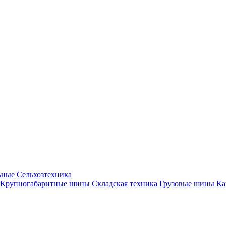
ьные
Сельхозтехника
Крупногабаритные шины
Складская техника
Грузовые шины
К