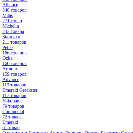
Alliance
348 товаров
Mitas
271 товар
Michelin
233 товара
Starmaxx
211 товаров
Petlas
166 товаров
Ozka
160 товаров
Armour
159 товаров
Advance
119 товаров
Emerald Greckster
117 товаров
Yokohama
79 товаров
Continental
72 товара
Emerald
61 товар
О компании
Контакты
Акции
Доставка
Оплата
Гарантии
Отзы