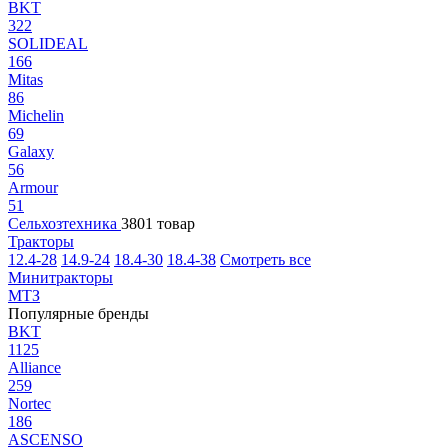
BKT
322
SOLIDEAL
166
Mitas
86
Michelin
69
Galaxy
56
Armour
51
Сельхозтехника
3801 товар
Тракторы
12.4-28
14.9-24
18.4-30
18.4-38
Смотреть все
Минитракторы
МТЗ
Популярные бренды
BKT
1125
Alliance
259
Nortec
186
ASCENSO