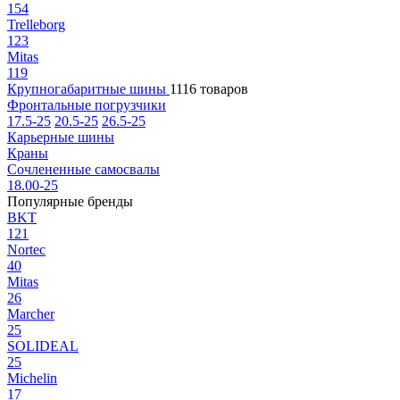
154
Trelleborg
123
Mitas
119
Крупногабаритные шины
1116 товаров
Фронтальные погрузчики
17.5-25
20.5-25
26.5-25
Карьерные шины
Краны
Сочлененные самосвалы
18.00-25
Популярные бренды
BKT
121
Nortec
40
Mitas
26
Marcher
25
SOLIDEAL
25
Michelin
17