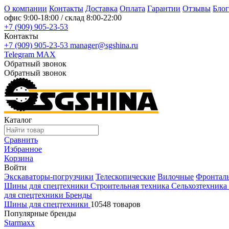
О компании
Контакты
Доставка
Оплата
Гарантии
Отзывы
Блог
офис
9:00-18:00
/ склад
8:00-22:00
+7 (909) 905-23-53
Контакты
+7 (909) 905-23-53
manager@sgshina.ru
Telegram
MAX
Обратный звонок
Обратный звонок
Каталог
Сравнить
Избранное
Корзина
Войти
Экскаваторы-погрузчики
Телескопические
Вилочные
Фронтал
Шины для спецтехники
Строительная техника
Сельхозтехника
для спецтехники
Бренды
Шины для спецтехники
10548 товаров
Популярные бренды
Starmaxx