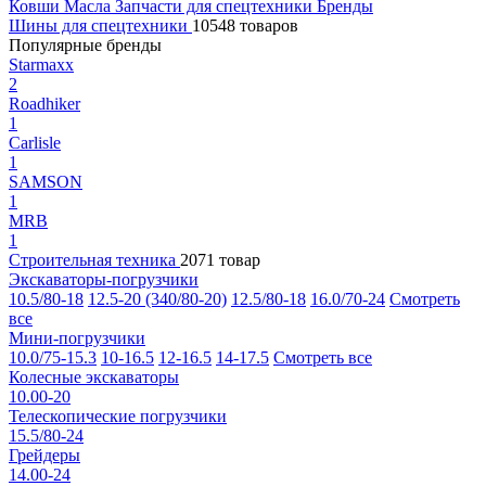
Ковши
Масла
Запчасти для спецтехники
Бренды
Шины для спецтехники
10548 товаров
Популярные бренды
Starmaxx
2
Roadhiker
1
Carlisle
1
SAMSON
1
MRB
1
Строительная техника
2071 товар
Экскаваторы-погрузчики
10.5/80-18
12.5-20 (340/80-20)
12.5/80-18
16.0/70-24
Смотреть
все
Мини-погрузчики
10.0/75-15.3
10-16.5
12-16.5
14-17.5
Смотреть все
Колесные экскаваторы
10.00-20
Телескопические погрузчики
15.5/80-24
Грейдеры
14.00-24