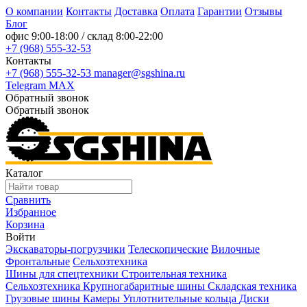
О компании
Контакты
Доставка
Оплата
Гарантии
Отзывы
Блог
офис
9:00-18:00
/ склад
8:00-22:00
+7 (968) 555-32-53
Контакты
+7 (968) 555-32-53
manager@sgshina.ru
Telegram
MAX
Обратный звонок
Обратный звонок
Каталог
Сравнить
Избранное
Корзина
Войти
Экскаваторы-погрузчики
Телескопические
Вилочные
Фронтальные
Сельхозтехника
Шины для спецтехники
Строительная техника
Сельхозтехника
Крупногабаритные шины
Складская техника
Грузовые шины
Камеры
Уплотнительные кольца
Диски