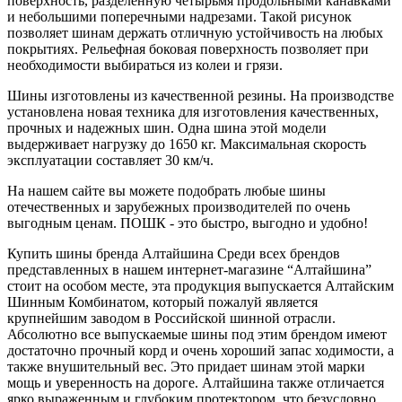
поверхность, разделенную четырьмя продольными канавками
и небольшими поперечными надрезами. Такой рисунок
позволяет шинам держать отличную устойчивость на любых
покрытиях. Рельефная боковая поверхность позволяет при
необходимости выбираться из колеи и грязи.
Шины изготовлены из качественной резины. На производстве
установлена новая техника для изготовления качественных,
прочных и надежных шин. Одна шина этой модели
выдерживает нагрузку до 1650 кг. Максимальная скорость
эксплуатации составляет 30 км/ч.
На нашем сайте вы можете подобрать любые шины
отечественных и зарубежных производителей по очень
выгодным ценам. ПОШК - это быстро, выгодно и удобно!
Купить шины бренда Алтайшина Среди всех брендов
представленных в нашем интернет-магазине “Алтайшина”
стоит на особом месте, эта продукция выпускается Алтайским
Шинным Комбинатом, который пожалуй является
крупнейшим заводом в Российской шинной отрасли.
Абсолютно все выпускаемые шины под этим брендом имеют
достаточно прочный корд и очень хороший запас ходимости, а
также внушительный вес. Это придает шинам этой марки
мощь и уверенность на дороге. Алтайшина также отличается
ярко выраженным и глубоким протектором, что безусловно