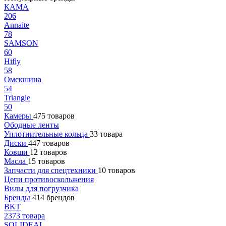
КАМА
206
Annaite
78
SAMSON
60
Hifly
58
Омскшина
54
Triangle
50
Камеры
475 товаров
Ободные ленты
Уплотнительные кольца
33 товара
Диски
447 товаров
Ковши
12 товаров
Масла
15 товаров
Запчасти для спецтехники
10 товаров
Цепи противоскольжения
Вилы для погрузчика
Бренды
414 брендов
BKT
2373 товара
SOLIDEAL