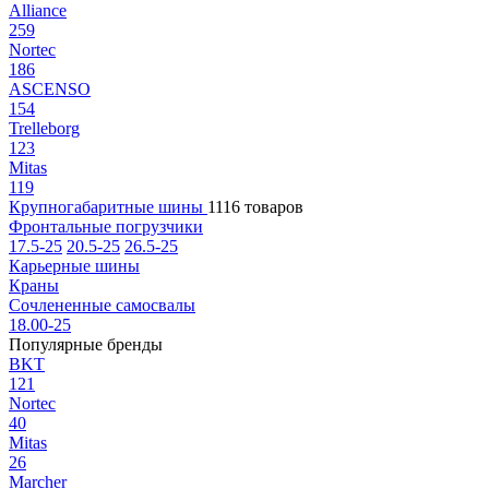
Alliance
259
Nortec
186
ASCENSO
154
Trelleborg
123
Mitas
119
Крупногабаритные шины
1116 товаров
Фронтальные погрузчики
17.5-25
20.5-25
26.5-25
Карьерные шины
Краны
Сочлененные самосвалы
18.00-25
Популярные бренды
BKT
121
Nortec
40
Mitas
26
Marcher