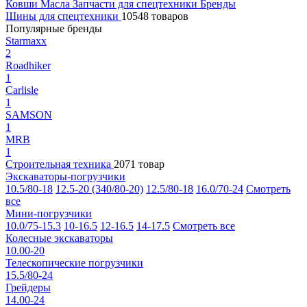
Ковши
Масла
Запчасти для спецтехники
Бренды
Шины для спецтехники
10548 товаров
Популярные бренды
Starmaxx
2
Roadhiker
1
Carlisle
1
SAMSON
1
MRB
1
Строительная техника
2071 товар
Экскаваторы-погрузчики
10.5/80-18
12.5-20 (340/80-20)
12.5/80-18
16.0/70-24
Смотреть
все
Мини-погрузчики
10.0/75-15.3
10-16.5
12-16.5
14-17.5
Смотреть все
Колесные экскаваторы
10.00-20
Телескопические погрузчики
15.5/80-24
Грейдеры
14.00-24