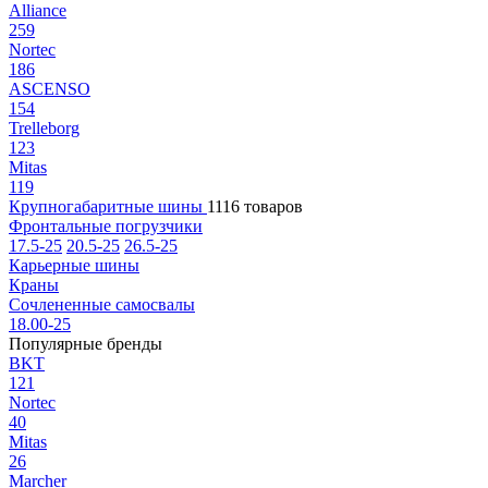
Alliance
259
Nortec
186
ASCENSO
154
Trelleborg
123
Mitas
119
Крупногабаритные шины
1116 товаров
Фронтальные погрузчики
17.5-25
20.5-25
26.5-25
Карьерные шины
Краны
Сочлененные самосвалы
18.00-25
Популярные бренды
BKT
121
Nortec
40
Mitas
26
Marcher