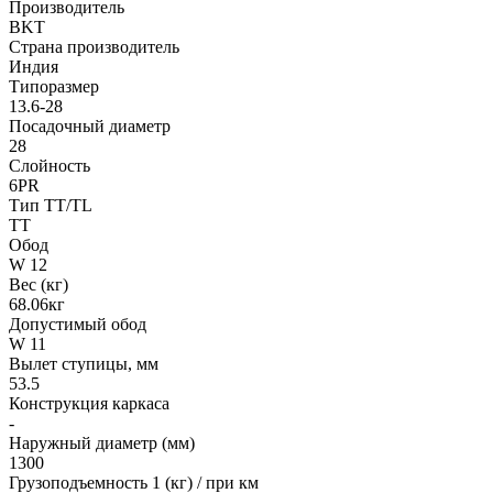
Производитель
BKT
Страна производитель
Индия
Типоразмер
13.6-28
Посадочный диаметр
28
Слойность
6PR
Тип TT/TL
TT
Обод
W 12
Вес (кг)
68.06кг
Допустимый обод
W 11
Вылет ступицы, мм
53.5
Конструкция каркаса
-
Наружный диаметр (мм)
1300
Грузоподъемность 1 (кг) / при км