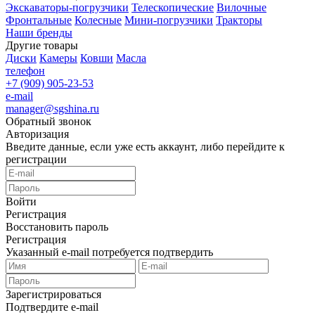
Экскаваторы-погрузчики
Телескопические
Вилочные
Фронтальные
Колесные
Мини-погрузчики
Тракторы
Наши бренды
Другие товары
Диски
Камеры
Ковши
Масла
телефон
+7 (909) 905-23-53
e-mail
manager@sgshina.ru
Обратный звонок
Авторизация
Введите данные, если уже есть аккаунт, либо перейдите к
регистрации
Войти
Регистрация
Восстановить пароль
Регистрация
Указанный e-mail потребуется подтвердить
Зарегистрироваться
Подтвердите e-mail