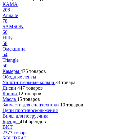
КАМА
206
Annaite
78
SAMSON
60
Hifly
58
Омскшина
54
Triangle
50
Камеры
475 товаров
Ободные ленты
Уплотнительные кольца
33 товара
Диски
447 товаров
Ковши
12 товаров
Масла
15 товаров
Запчасти для спецтехники
10 товаров
Цепи противоскольжения
Вилы для погрузчика
Бренды
414 брендов
BKT
2373 товара
SOLIDEAL