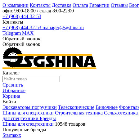
О компании
Контакты
Доставка
Оплата
Гарантии
Отзывы
Блог
офис
9:00-18:00
/ склад
8:00-22:00
+7 (968) 444-32-53
Контакты
+7 (968) 444-32-53
manager@sgshina.ru
Telegram
MAX
Обратный звонок
Обратный звонок
Каталог
Сравнить
Избранное
Корзина
Войти
Экскаваторы-погрузчики
Телескопические
Вилочные
Фронтал
Шины для спецтехники
Строительная техника
Сельхозтехника
для спецтехники
Бренды
Шины для спецтехники
10548 товаров
Популярные бренды
Starmaxx