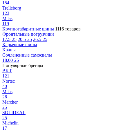
154
Trelleborg
123
Mitas
119
Крупногабаритные шины
1116 товаров
Фронтальные погрузчики
17.5-25
20.5-25
26.5-25
Карьерные шины
Краны
Сочлененные самосвалы
18.00-25
Популярные бренды
BKT
121
Nortec
40
Mitas
26
Marcher
25
SOLIDEAL
25
Michelin
17