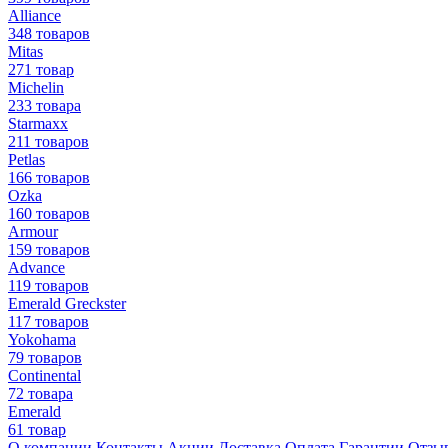
Alliance
348 товаров
Mitas
271 товар
Michelin
233 товара
Starmaxx
211 товаров
Petlas
166 товаров
Ozka
160 товаров
Armour
159 товаров
Advance
119 товаров
Emerald Greckster
117 товаров
Yokohama
79 товаров
Continental
72 товара
Emerald
61 товар
О компании
Контакты
Акции
Доставка
Оплата
Гарантии
Отзы