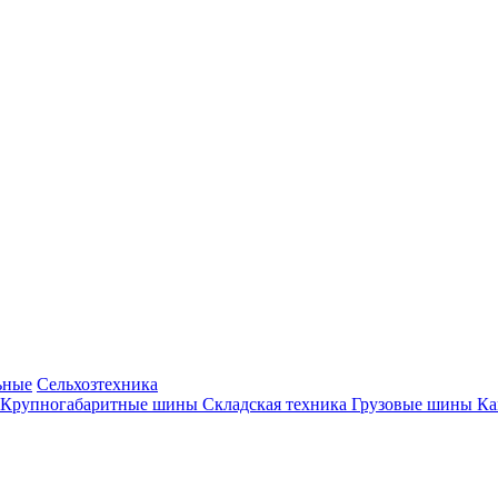
ьные
Сельхозтехника
Крупногабаритные шины
Складская техника
Грузовые шины
К