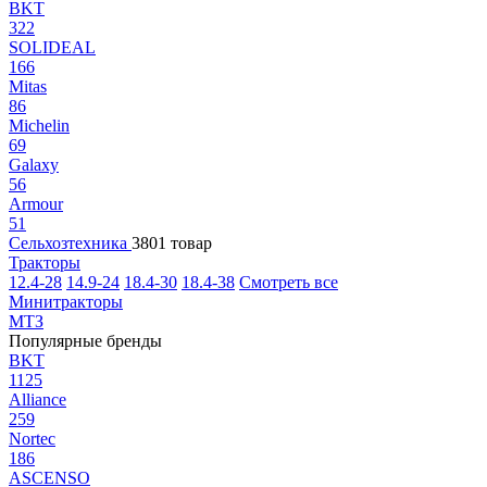
BKT
322
SOLIDEAL
166
Mitas
86
Michelin
69
Galaxy
56
Armour
51
Сельхозтехника
3801 товар
Тракторы
12.4-28
14.9-24
18.4-30
18.4-38
Смотреть все
Минитракторы
МТЗ
Популярные бренды
BKT
1125
Alliance
259
Nortec
186
ASCENSO