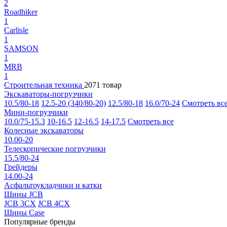
2
Roadhiker
1
Carlisle
1
SAMSON
1
MRB
1
Строительная техника
2071 товар
Экскаваторы-погрузчики
10.5/80-18
12.5-20 (340/80-20)
12.5/80-18
16.0/70-24
Смотреть вс
Мини-погрузчики
10.0/75-15.3
10-16.5
12-16.5
14-17.5
Смотреть все
Колесные экскаваторы
10.00-20
Телескопические погрузчики
15.5/80-24
Грейдеры
14.00-24
Асфальтоукладчики и катки
Шины JCB
JCB 3CX
JCB 4CX
Шины Case
Популярные бренды