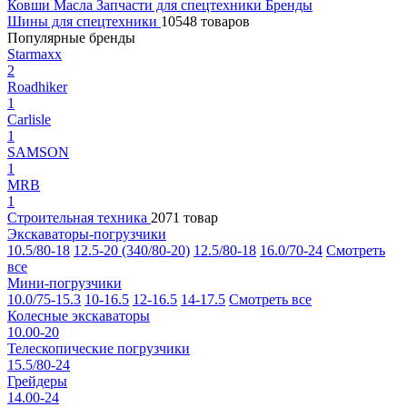
Ковши
Масла
Запчасти для спецтехники
Бренды
Шины для спецтехники
10548 товаров
Популярные бренды
Starmaxx
2
Roadhiker
1
Carlisle
1
SAMSON
1
MRB
1
Строительная техника
2071 товар
Экскаваторы-погрузчики
10.5/80-18
12.5-20 (340/80-20)
12.5/80-18
16.0/70-24
Смотреть
все
Мини-погрузчики
10.0/75-15.3
10-16.5
12-16.5
14-17.5
Смотреть все
Колесные экскаваторы
10.00-20
Телескопические погрузчики
15.5/80-24
Грейдеры
14.00-24