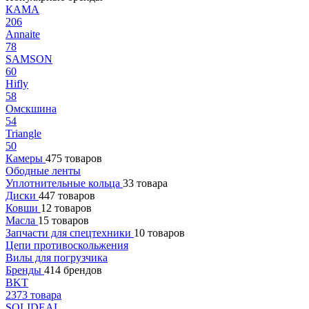
КАМА
206
Annaite
78
SAMSON
60
Hifly
58
Омскшина
54
Triangle
50
Камеры
475 товаров
Ободные ленты
Уплотнительные кольца
33 товара
Диски
447 товаров
Ковши
12 товаров
Масла
15 товаров
Запчасти для спецтехники
10 товаров
Цепи противоскольжения
Вилы для погрузчика
Бренды
414 брендов
BKT
2373 товара
SOLIDEAL