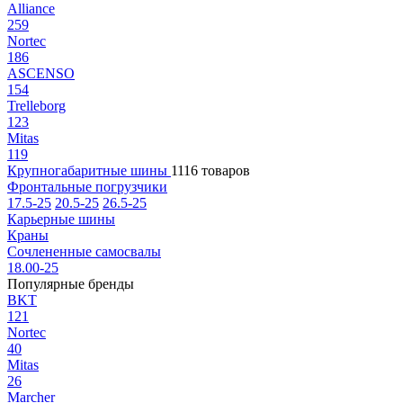
Alliance
259
Nortec
186
ASCENSO
154
Trelleborg
123
Mitas
119
Крупногабаритные шины
1116 товаров
Фронтальные погрузчики
17.5-25
20.5-25
26.5-25
Карьерные шины
Краны
Сочлененные самосвалы
18.00-25
Популярные бренды
BKT
121
Nortec
40
Mitas
26
Marcher