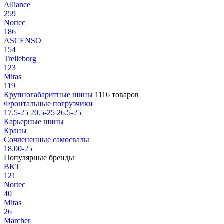
Alliance
259
Nortec
186
ASCENSO
154
Trelleborg
123
Mitas
119
Крупногабаритные шины
1116 товаров
Фронтальные погрузчики
17.5-25
20.5-25
26.5-25
Карьерные шины
Краны
Сочлененные самосвалы
18.00-25
Популярные бренды
BKT
121
Nortec
40
Mitas
26
Marcher