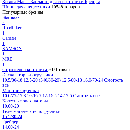
Ковши
Масла
Запчасти для спецтехники
Бренды
Шины для спецтехники
10548 товаров
Популярные бренды
Starmaxx
2
Roadhiker
1
Carlisle
1
SAMSON
1
MRB
1
Строительная техника
2071 товар
Экскаваторы-погрузчики
10.5/80-18
12.5-20 (340/80-20)
12.5/80-18
16.0/70-24
Смотреть
все
Мини-погрузчики
10.0/75-15.3
10-16.5
12-16.5
14-17.5
Смотреть все
Колесные экскаваторы
10.00-20
Телескопические погрузчики
15.5/80-24
Грейдеры
14.00-24