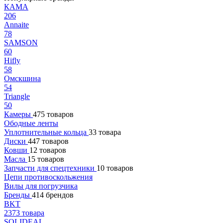
КАМА
206
Annaite
78
SAMSON
60
Hifly
58
Омскшина
54
Triangle
50
Камеры
475 товаров
Ободные ленты
Уплотнительные кольца
33 товара
Диски
447 товаров
Ковши
12 товаров
Масла
15 товаров
Запчасти для спецтехники
10 товаров
Цепи противоскольжения
Вилы для погрузчика
Бренды
414 брендов
BKT
2373 товара
SOLIDEAL