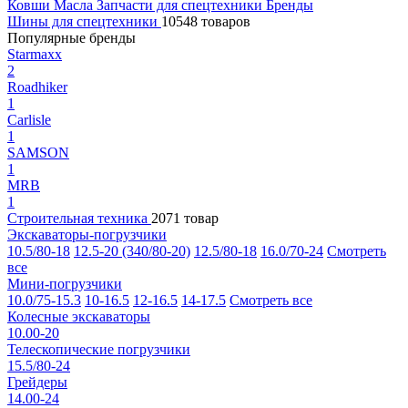
Ковши
Масла
Запчасти для спецтехники
Бренды
Шины для спецтехники
10548 товаров
Популярные бренды
Starmaxx
2
Roadhiker
1
Carlisle
1
SAMSON
1
MRB
1
Строительная техника
2071 товар
Экскаваторы-погрузчики
10.5/80-18
12.5-20 (340/80-20)
12.5/80-18
16.0/70-24
Смотреть
все
Мини-погрузчики
10.0/75-15.3
10-16.5
12-16.5
14-17.5
Смотреть все
Колесные экскаваторы
10.00-20
Телескопические погрузчики
15.5/80-24
Грейдеры
14.00-24