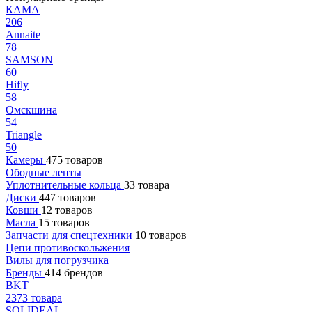
КАМА
206
Annaite
78
SAMSON
60
Hifly
58
Омскшина
54
Triangle
50
Камеры
475 товаров
Ободные ленты
Уплотнительные кольца
33 товара
Диски
447 товаров
Ковши
12 товаров
Масла
15 товаров
Запчасти для спецтехники
10 товаров
Цепи противоскольжения
Вилы для погрузчика
Бренды
414 брендов
BKT
2373 товара
SOLIDEAL