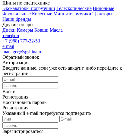
Шины по спецтехнике
Экскаваторы-погрузчики
Телескопические
Вилочные
Фронтальные
Колесные
Мини-погрузчики
Тракторы
Наши бренды
Другие товары
Диски
Камеры
Ковши
Масла
телефон
+7 (968) 777-32-53
e-mail
manager@sgshina.ru
Обратный звонок
Авторизация
Введите данные, если уже есть аккаунт, либо перейдите к
регистрации
Войти
Регистрация
Восстановить пароль
Регистрация
Указанный e-mail потребуется подтвердить
Зарегистрироваться