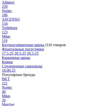
Alliance
259
Nortec
186
ASCENSO
154
Trelleborg
123
Mitas
119
Крупногабаритные шины
1116 товаров
Фронтальные погрузчики
17.5-25
20.5-25
26.5-25
Карьерные шины
Краны
Сочлененные самосвалы
18.00-25
Популярные бренды
BKT
121
Nortec
40
Mitas
26
Marcher