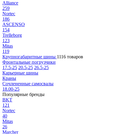
Alliance
259
Nortec
186
ASCENSO
154
Trelleborg
123
Mitas
119
Крупногабаритные шины
1116 товаров
Фронтальные погрузчики
17.5-25
20.5-25
26.5-25
Карьерные шины
Краны
Сочлененные самосвалы
18.00-25
Популярные бренды
BKT
121
Nortec
40
Mitas
26
Marcher