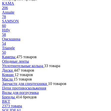
КАМА
206
Annaite
78
SAMSON
60
Hifly
58
Омскшина
54
Triangle
50
Камеры
475 товаров
Ободные ленты
Уплотнительные кольца
33 товара
Диски
447 товаров
Ковши
12 товаров
Масла
15 товаров
Запчасти для спецтехники
10 товаров
Цепи противоскольжения
Вилы для погрузчика
Бренды
414 брендов
BKT
2373 товара
SOLIDEAL