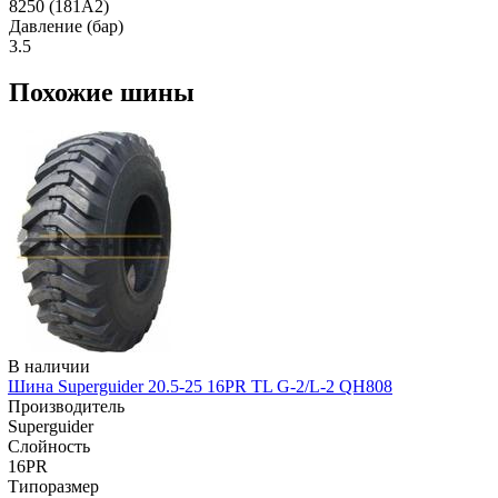
8250 (181A2)
Давление (бар)
3.5
Похожие шины
В наличии
Шина Superguider 20.5-25 16PR TL G-2/L-2 QH808
Производитель
Superguider
Слойность
16PR
Типоразмер