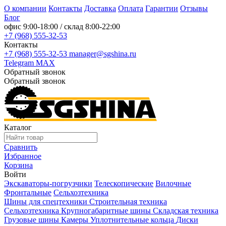
О компании
Контакты
Доставка
Оплата
Гарантии
Отзывы
Блог
офис
9:00-18:00
/ склад
8:00-22:00
+7 (968) 555-32-53
Контакты
+7 (968) 555-32-53
manager@sgshina.ru
Telegram
MAX
Обратный звонок
Обратный звонок
Каталог
Сравнить
Избранное
Корзина
Войти
Экскаваторы-погрузчики
Телескопические
Вилочные
Фронтальные
Сельхозтехника
Шины для спецтехники
Строительная техника
Сельхозтехника
Крупногабаритные шины
Складская техника
Грузовые шины
Камеры
Уплотнительные кольца
Диски