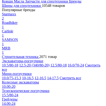
Ковши
Масла
Запчасти для спецтехники
Бренды
Шины для спецтехники
10548 товаров
Популярные бренды
Starmaxx
2
Roadhiker
1
Carlisle
1
SAMSON
1
MRB
1
Строительная техника
2071 товар
Экскаваторы-погрузчики
10.5/80-18
12.5-20 (340/80-20)
12.5/80-18
16.0/70-24
Смотреть
все
Мини-погрузчики
10.0/75-15.3
10-16.5
12-16.5
14-17.5
Смотреть все
Колесные экскаваторы
10.00-20
Телескопические погрузчики
15.5/80-24
Грейдеры
14.00-24