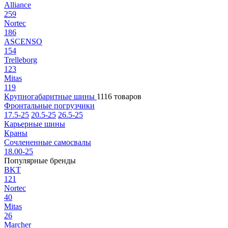
Alliance
259
Nortec
186
ASCENSO
154
Trelleborg
123
Mitas
119
Крупногабаритные шины
1116 товаров
Фронтальные погрузчики
17.5-25
20.5-25
26.5-25
Карьерные шины
Краны
Сочлененные самосвалы
18.00-25
Популярные бренды
BKT
121
Nortec
40
Mitas
26
Marcher