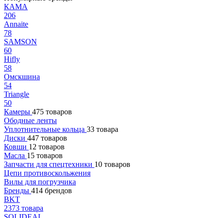
КАМА
206
Annaite
78
SAMSON
60
Hifly
58
Омскшина
54
Triangle
50
Камеры
475 товаров
Ободные ленты
Уплотнительные кольца
33 товара
Диски
447 товаров
Ковши
12 товаров
Масла
15 товаров
Запчасти для спецтехники
10 товаров
Цепи противоскольжения
Вилы для погрузчика
Бренды
414 брендов
BKT
2373 товара
SOLIDEAL