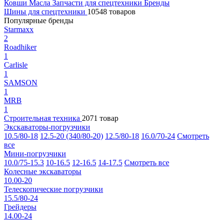
Ковши
Масла
Запчасти для спецтехники
Бренды
Шины для спецтехники
10548 товаров
Популярные бренды
Starmaxx
2
Roadhiker
1
Carlisle
1
SAMSON
1
MRB
1
Строительная техника
2071 товар
Экскаваторы-погрузчики
10.5/80-18
12.5-20 (340/80-20)
12.5/80-18
16.0/70-24
Смотреть
все
Мини-погрузчики
10.0/75-15.3
10-16.5
12-16.5
14-17.5
Смотреть все
Колесные экскаваторы
10.00-20
Телескопические погрузчики
15.5/80-24
Грейдеры
14.00-24