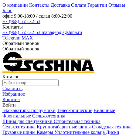
О компании
Контакты
Доставка
Оплата
Гарантии
Отзывы
Блог
офис
9:00-18:00
/ склад
8:00-22:00
+7 (968) 555-32-53
Контакты
+7 (968) 555-32-53
manager@sgshina.ru
Telegram
MAX
Обратный звонок
Обратный звонок
Каталог
Сравнить
Избранное
Корзина
Войти
Экскаваторы-погрузчики
Телескопические
Вилочные
Фронтальные
Сельхозтехника
Шины для спецтехники
Строительная техника
Сельхозтехника
Крупногабаритные шины
Складская техника
Грузовые шины
Камеры
Уплотнительные кольца
Диски