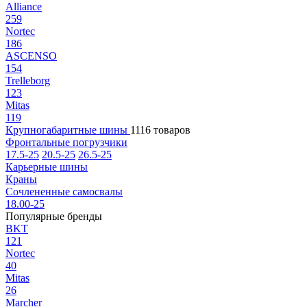
Alliance
259
Nortec
186
ASCENSO
154
Trelleborg
123
Mitas
119
Крупногабаритные шины
1116 товаров
Фронтальные погрузчики
17.5-25
20.5-25
26.5-25
Карьерные шины
Краны
Сочлененные самосвалы
18.00-25
Популярные бренды
BKT
121
Nortec
40
Mitas
26
Marcher