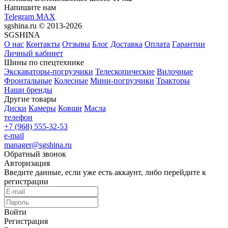
Напишите нам
Telegram
MAX
sgshina.ru © 2013-2026
SGSHINA
О нас
Контакты
Отзывы
Блог
Доставка
Оплата
Гарантии
Личный кабинет
Шины по спецтехнике
Экскаваторы-погрузчики
Телескопические
Вилочные
Фронтальные
Колесные
Мини-погрузчики
Тракторы
Наши бренды
Другие товары
Диски
Камеры
Ковши
Масла
телефон
+7 (968) 555-32-53
e-mail
manager@sgshina.ru
Обратный звонок
Авторизация
Введите данные, если уже есть аккаунт, либо перейдите к
регистрации
Войти
Регистрация