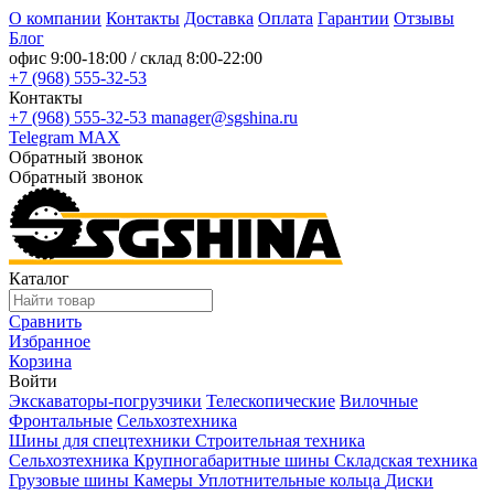
О компании
Контакты
Доставка
Оплата
Гарантии
Отзывы
Блог
офис
9:00-18:00
/ склад
8:00-22:00
+7 (968) 555-32-53
Контакты
+7 (968) 555-32-53
manager@sgshina.ru
Telegram
MAX
Обратный звонок
Обратный звонок
Каталог
Сравнить
Избранное
Корзина
Войти
Экскаваторы-погрузчики
Телескопические
Вилочные
Фронтальные
Сельхозтехника
Шины для спецтехники
Строительная техника
Сельхозтехника
Крупногабаритные шины
Складская техника
Грузовые шины
Камеры
Уплотнительные кольца
Диски