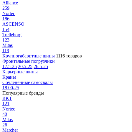
Alliance
259
Nortec
186
ASCENSO
154
Trelleborg
123
Mitas
119
Крупногабаритные шины
1116 товаров
Фронтальные погрузчики
17.5-25
20.5-25
26.5-25
Карьерные шины
Краны
Сочлененные самосвалы
18.00-25
Популярные бренды
BKT
121
Nortec
40
Mitas
26
Marcher