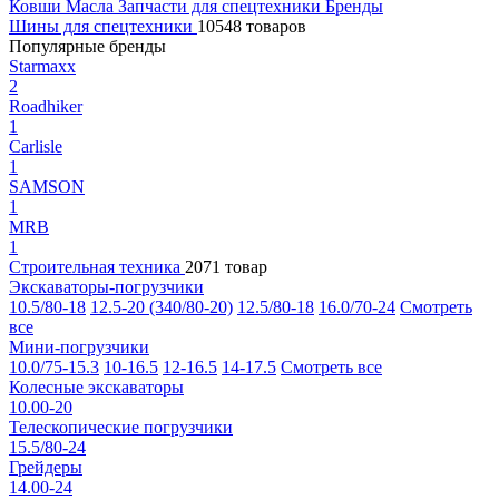
Ковши
Масла
Запчасти для спецтехники
Бренды
Шины для спецтехники
10548 товаров
Популярные бренды
Starmaxx
2
Roadhiker
1
Carlisle
1
SAMSON
1
MRB
1
Строительная техника
2071 товар
Экскаваторы-погрузчики
10.5/80-18
12.5-20 (340/80-20)
12.5/80-18
16.0/70-24
Смотреть
все
Мини-погрузчики
10.0/75-15.3
10-16.5
12-16.5
14-17.5
Смотреть все
Колесные экскаваторы
10.00-20
Телескопические погрузчики
15.5/80-24
Грейдеры
14.00-24