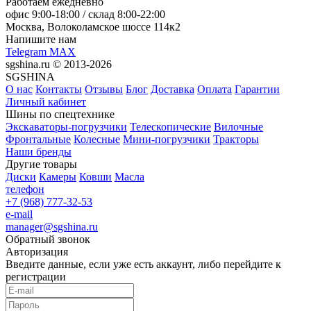
Работаем ежедневно
офис
9:00-18:00
/ склад
8:00-22:00
Москва, Волоколамское шоссе 114к2
Напишите нам
Telegram
MAX
sgshina.ru © 2013-2026
SGSHINA
О нас
Контакты
Отзывы
Блог
Доставка
Оплата
Гарантии
Личный кабинет
Шины по спецтехнике
Экскаваторы-погрузчики
Телескопические
Вилочные
Фронтальные
Колесные
Мини-погрузчики
Тракторы
Наши бренды
Другие товары
Диски
Камеры
Ковши
Масла
телефон
+7 (968) 777-32-53
e-mail
manager@sgshina.ru
Обратный звонок
Авторизация
Введите данные, если уже есть аккаунт, либо перейдите к
регистрации