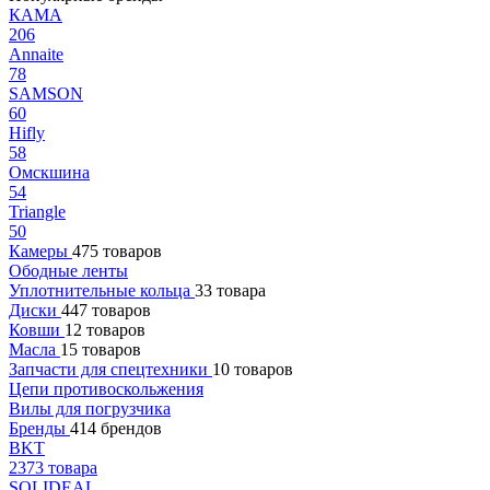
КАМА
206
Annaite
78
SAMSON
60
Hifly
58
Омскшина
54
Triangle
50
Камеры
475 товаров
Ободные ленты
Уплотнительные кольца
33 товара
Диски
447 товаров
Ковши
12 товаров
Масла
15 товаров
Запчасти для спецтехники
10 товаров
Цепи противоскольжения
Вилы для погрузчика
Бренды
414 брендов
BKT
2373 товара
SOLIDEAL