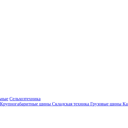
ьные
Сельхозтехника
Крупногабаритные шины
Складская техника
Грузовые шины
К