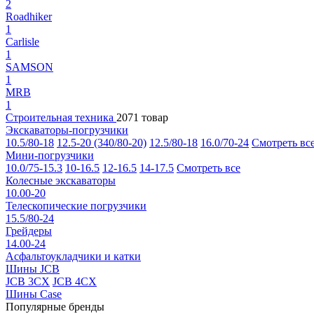
2
Roadhiker
1
Carlisle
1
SAMSON
1
MRB
1
Строительная техника
2071 товар
Экскаваторы-погрузчики
10.5/80-18
12.5-20 (340/80-20)
12.5/80-18
16.0/70-24
Смотреть вс
Мини-погрузчики
10.0/75-15.3
10-16.5
12-16.5
14-17.5
Смотреть все
Колесные экскаваторы
10.00-20
Телескопические погрузчики
15.5/80-24
Грейдеры
14.00-24
Асфальтоукладчики и катки
Шины JCB
JCB 3CX
JCB 4CX
Шины Case
Популярные бренды