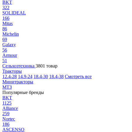
BKT
322
SOLIDEAL
166
Mitas
86
Michelin
69
Galaxy
56
Armour
51
Сельхозтехника
3801 товар
Тракторы
12.4-28
14.9-24
18.4-30
18.4-38
Смотреть все
Минитракторы
МТЗ
Популярные бренды
BKT
1125
Alliance
259
Nortec
186
ASCENSO