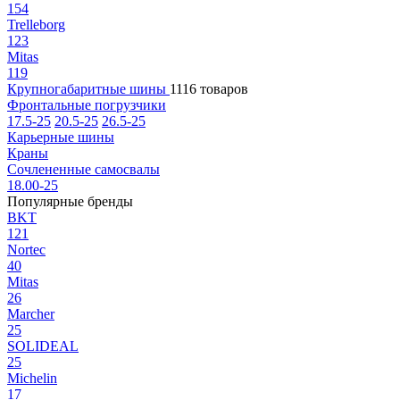
154
Trelleborg
123
Mitas
119
Крупногабаритные шины
1116 товаров
Фронтальные погрузчики
17.5-25
20.5-25
26.5-25
Карьерные шины
Краны
Сочлененные самосвалы
18.00-25
Популярные бренды
BKT
121
Nortec
40
Mitas
26
Marcher
25
SOLIDEAL
25
Michelin
17