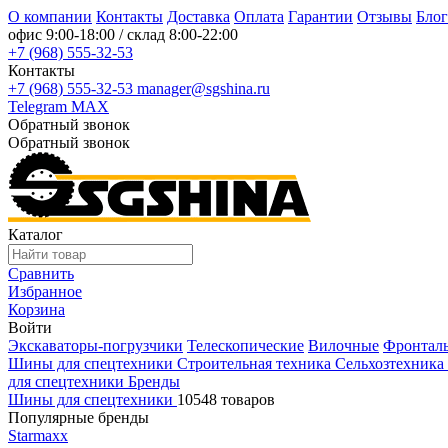
О компании
Контакты
Доставка
Оплата
Гарантии
Отзывы
Блог
офис
9:00-18:00
/ склад
8:00-22:00
+7 (968) 555-32-53
Контакты
+7 (968) 555-32-53
manager@sgshina.ru
Telegram
MAX
Обратный звонок
Обратный звонок
Каталог
Сравнить
Избранное
Корзина
Войти
Экскаваторы-погрузчики
Телескопические
Вилочные
Фронтал
Шины для спецтехники
Строительная техника
Сельхозтехника
для спецтехники
Бренды
Шины для спецтехники
10548 товаров
Популярные бренды
Starmaxx