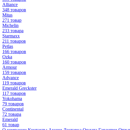
Alliance
348 товаров
Mitas
271 товар
Michelin
233 товара
Starmaxx
211 товаров
Petlas
166 товаров
Ozka
160 товаров
Armour
159 товаров
Advance
119 товаров
Emerald Greckster
117 товаров
Yokohama
79 товаров
Continental
72 товара
Emerald
61 товар
О компании
Контакты
Акции
Доставка
Оплата
Гарантии
Отзы