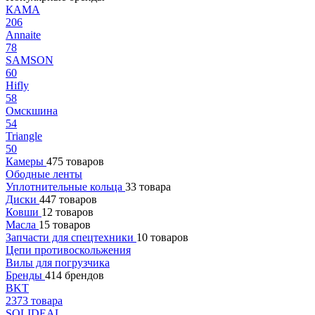
КАМА
206
Annaite
78
SAMSON
60
Hifly
58
Омскшина
54
Triangle
50
Камеры
475 товаров
Ободные ленты
Уплотнительные кольца
33 товара
Диски
447 товаров
Ковши
12 товаров
Масла
15 товаров
Запчасти для спецтехники
10 товаров
Цепи противоскольжения
Вилы для погрузчика
Бренды
414 брендов
BKT
2373 товара
SOLIDEAL