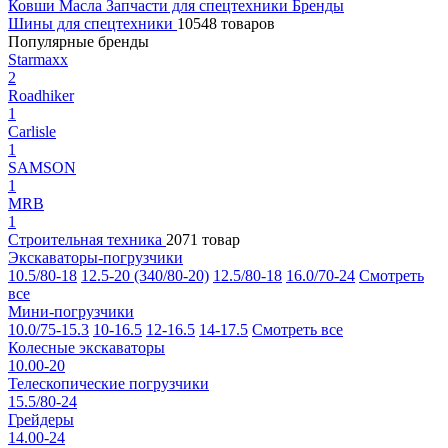
Ковши
Масла
Запчасти для спецтехники
Бренды
Шины для спецтехники
10548 товаров
Популярные бренды
Starmaxx
2
Roadhiker
1
Carlisle
1
SAMSON
1
MRB
1
Строительная техника
2071 товар
Экскаваторы-погрузчики
10.5/80-18
12.5-20 (340/80-20)
12.5/80-18
16.0/70-24
Смотреть
все
Мини-погрузчики
10.0/75-15.3
10-16.5
12-16.5
14-17.5
Смотреть все
Колесные экскаваторы
10.00-20
Телескопические погрузчики
15.5/80-24
Грейдеры
14.00-24