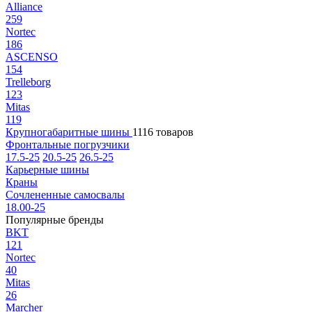
Alliance
259
Nortec
186
ASCENSO
154
Trelleborg
123
Mitas
119
Крупногабаритные шины
1116 товаров
Фронтальные погрузчики
17.5-25
20.5-25
26.5-25
Карьерные шины
Краны
Сочлененные самосвалы
18.00-25
Популярные бренды
BKT
121
Nortec
40
Mitas
26
Marcher