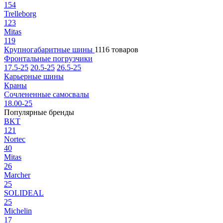
154
Trelleborg
123
Mitas
119
Крупногабаритные шины
1116 товаров
Фронтальные погрузчики
17.5-25
20.5-25
26.5-25
Карьерные шины
Краны
Сочлененные самосвалы
18.00-25
Популярные бренды
BKT
121
Nortec
40
Mitas
26
Marcher
25
SOLIDEAL
25
Michelin
17