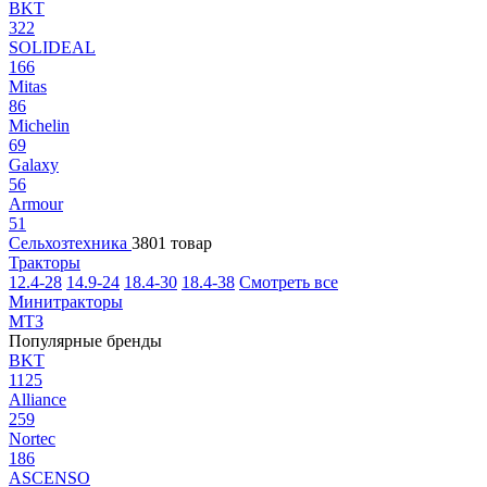
BKT
322
SOLIDEAL
166
Mitas
86
Michelin
69
Galaxy
56
Armour
51
Сельхозтехника
3801 товар
Тракторы
12.4-28
14.9-24
18.4-30
18.4-38
Смотреть все
Минитракторы
МТЗ
Популярные бренды
BKT
1125
Alliance
259
Nortec
186
ASCENSO