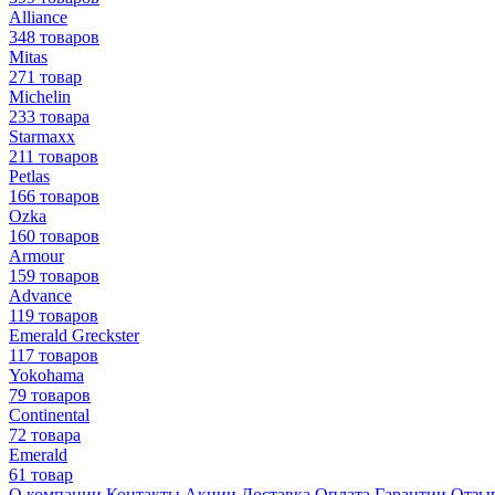
Alliance
348 товаров
Mitas
271 товар
Michelin
233 товара
Starmaxx
211 товаров
Petlas
166 товаров
Ozka
160 товаров
Armour
159 товаров
Advance
119 товаров
Emerald Greckster
117 товаров
Yokohama
79 товаров
Continental
72 товара
Emerald
61 товар
О компании
Контакты
Акции
Доставка
Оплата
Гарантии
Отзы