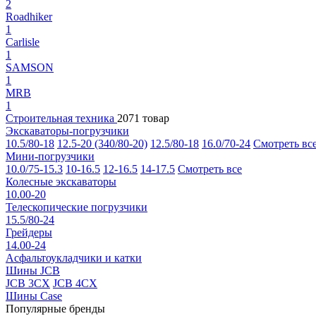
2
Roadhiker
1
Carlisle
1
SAMSON
1
MRB
1
Строительная техника
2071 товар
Экскаваторы-погрузчики
10.5/80-18
12.5-20 (340/80-20)
12.5/80-18
16.0/70-24
Смотреть вс
Мини-погрузчики
10.0/75-15.3
10-16.5
12-16.5
14-17.5
Смотреть все
Колесные экскаваторы
10.00-20
Телескопические погрузчики
15.5/80-24
Грейдеры
14.00-24
Асфальтоукладчики и катки
Шины JCB
JCB 3CX
JCB 4CX
Шины Case
Популярные бренды