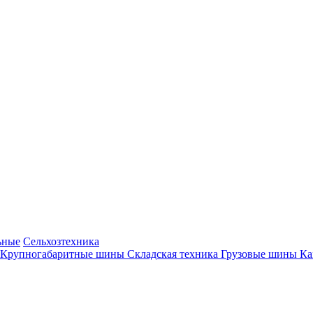
ьные
Сельхозтехника
Крупногабаритные шины
Складская техника
Грузовые шины
К