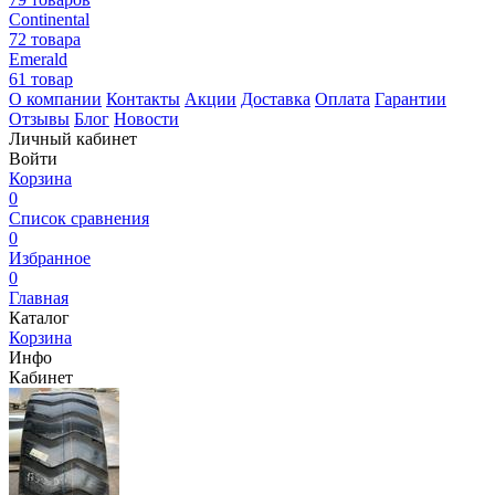
Continental
72 товара
Emerald
61 товар
О компании
Контакты
Акции
Доставка
Оплата
Гарантии
Отзывы
Блог
Новости
Личный кабинет
Войти
Корзина
0
Список сравнения
0
Избранное
0
Главная
Каталог
Корзина
Инфо
Кабинет