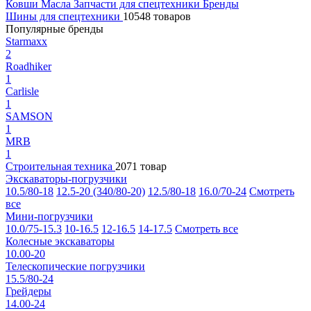
Ковши
Масла
Запчасти для спецтехники
Бренды
Шины для спецтехники
10548 товаров
Популярные бренды
Starmaxx
2
Roadhiker
1
Carlisle
1
SAMSON
1
MRB
1
Строительная техника
2071 товар
Экскаваторы-погрузчики
10.5/80-18
12.5-20 (340/80-20)
12.5/80-18
16.0/70-24
Смотреть
все
Мини-погрузчики
10.0/75-15.3
10-16.5
12-16.5
14-17.5
Смотреть все
Колесные экскаваторы
10.00-20
Телескопические погрузчики
15.5/80-24
Грейдеры
14.00-24