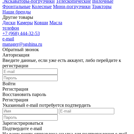
Экскаваторы-погрузчики
Телескопические
Вилочные
Фронтальные
Колесные
Мини-погрузчики
Тракторы
Наши бренды
Другие товары
Диски
Камеры
Ковши
Масла
телефон
+7 (968) 444-32-53
e-mail
manager@sgshina.ru
Обратный звонок
Авторизация
Введите данные, если уже есть аккаунт, либо перейдите к
регистрации
Войти
Регистрация
Восстановить пароль
Регистрация
Указанный e-mail потребуется подтвердить
Зарегистрироваться
Подтвердите e-mail
На вашу почту отправлена ссылка для подтверждения e-mail.