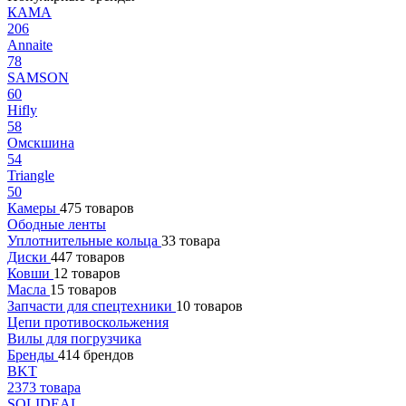
КАМА
206
Annaite
78
SAMSON
60
Hifly
58
Омскшина
54
Triangle
50
Камеры
475 товаров
Ободные ленты
Уплотнительные кольца
33 товара
Диски
447 товаров
Ковши
12 товаров
Масла
15 товаров
Запчасти для спецтехники
10 товаров
Цепи противоскольжения
Вилы для погрузчика
Бренды
414 брендов
BKT
2373 товара
SOLIDEAL