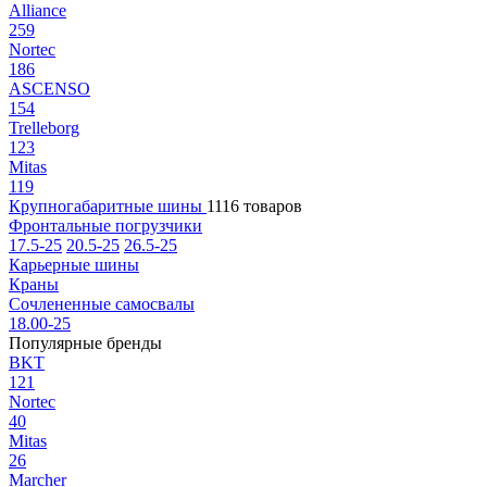
Alliance
259
Nortec
186
ASCENSO
154
Trelleborg
123
Mitas
119
Крупногабаритные шины
1116 товаров
Фронтальные погрузчики
17.5-25
20.5-25
26.5-25
Карьерные шины
Краны
Сочлененные самосвалы
18.00-25
Популярные бренды
BKT
121
Nortec
40
Mitas
26
Marcher