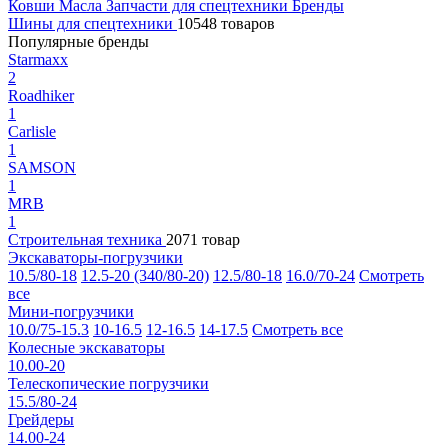
Ковши
Масла
Запчасти для спецтехники
Бренды
Шины для спецтехники
10548 товаров
Популярные бренды
Starmaxx
2
Roadhiker
1
Carlisle
1
SAMSON
1
MRB
1
Строительная техника
2071 товар
Экскаваторы-погрузчики
10.5/80-18
12.5-20 (340/80-20)
12.5/80-18
16.0/70-24
Смотреть
все
Мини-погрузчики
10.0/75-15.3
10-16.5
12-16.5
14-17.5
Смотреть все
Колесные экскаваторы
10.00-20
Телескопические погрузчики
15.5/80-24
Грейдеры
14.00-24