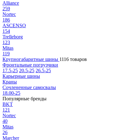
Alliance
259
Nortec
186
ASCENSO
154
Trelleborg
123
Mitas
119
Крупногабаритные шины
1116 товаров
Фронтальные погрузчики
17.5-25
20.5-25
26.5-25
Карьерные шины
Краны
Сочлененные самосвалы
18.00-25
Популярные бренды
BKT
121
Nortec
40
Mitas
26
Marcher