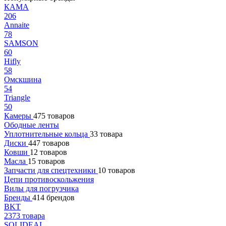
КАМА
206
Annaite
78
SAMSON
60
Hifly
58
Омскшина
54
Triangle
50
Камеры
475 товаров
Ободные ленты
Уплотнительные кольца
33 товара
Диски
447 товаров
Ковши
12 товаров
Масла
15 товаров
Запчасти для спецтехники
10 товаров
Цепи противоскольжения
Вилы для погрузчика
Бренды
414 брендов
BKT
2373 товара
SOLIDEAL