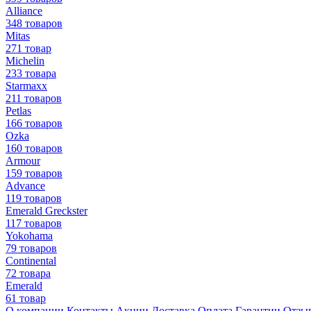
Alliance
348 товаров
Mitas
271 товар
Michelin
233 товара
Starmaxx
211 товаров
Petlas
166 товаров
Ozka
160 товаров
Armour
159 товаров
Advance
119 товаров
Emerald Greckster
117 товаров
Yokohama
79 товаров
Continental
72 товара
Emerald
61 товар
О компании
Контакты
Акции
Доставка
Оплата
Гарантии
Отзы