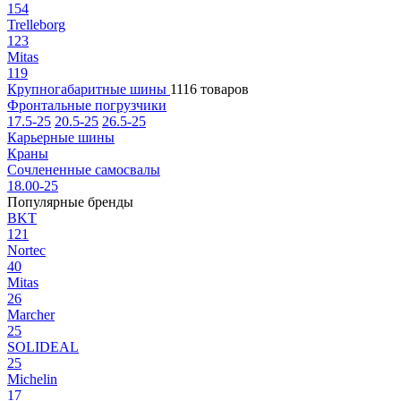
154
Trelleborg
123
Mitas
119
Крупногабаритные шины
1116 товаров
Фронтальные погрузчики
17.5-25
20.5-25
26.5-25
Карьерные шины
Краны
Сочлененные самосвалы
18.00-25
Популярные бренды
BKT
121
Nortec
40
Mitas
26
Marcher
25
SOLIDEAL
25
Michelin
17