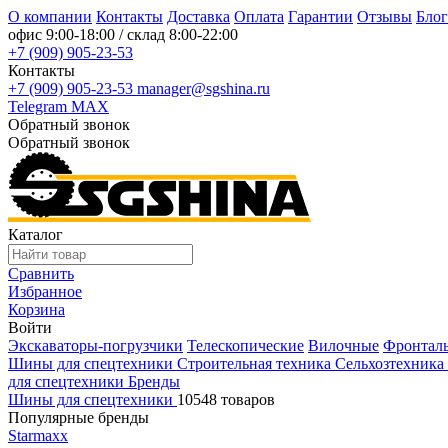
О компании
Контакты
Доставка
Оплата
Гарантии
Отзывы
Блог
офис
9:00-18:00
/ склад
8:00-22:00
+7 (909) 905-23-53
Контакты
+7 (909) 905-23-53
manager@sgshina.ru
Telegram
MAX
Обратный звонок
Обратный звонок
Каталог
Сравнить
Избранное
Корзина
Войти
Экскаваторы-погрузчики
Телескопические
Вилочные
Фронтал
Шины для спецтехники
Строительная техника
Сельхозтехника
для спецтехники
Бренды
Шины для спецтехники
10548 товаров
Популярные бренды
Starmaxx