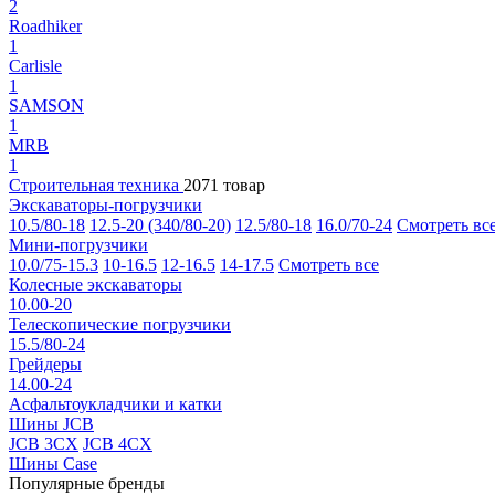
2
Roadhiker
1
Carlisle
1
SAMSON
1
MRB
1
Строительная техника
2071 товар
Экскаваторы-погрузчики
10.5/80-18
12.5-20 (340/80-20)
12.5/80-18
16.0/70-24
Смотреть вс
Мини-погрузчики
10.0/75-15.3
10-16.5
12-16.5
14-17.5
Смотреть все
Колесные экскаваторы
10.00-20
Телескопические погрузчики
15.5/80-24
Грейдеры
14.00-24
Асфальтоукладчики и катки
Шины JCB
JCB 3CX
JCB 4CX
Шины Case
Популярные бренды