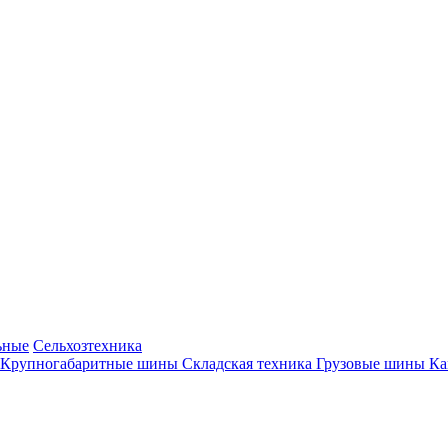
ьные
Сельхозтехника
Крупногабаритные шины
Складская техника
Грузовые шины
К