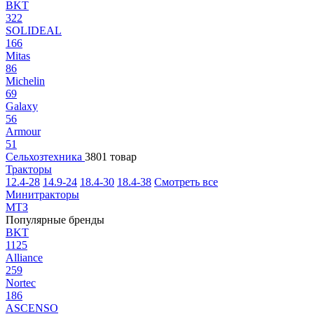
BKT
322
SOLIDEAL
166
Mitas
86
Michelin
69
Galaxy
56
Armour
51
Сельхозтехника
3801 товар
Тракторы
12.4-28
14.9-24
18.4-30
18.4-38
Смотреть все
Минитракторы
МТЗ
Популярные бренды
BKT
1125
Alliance
259
Nortec
186
ASCENSO