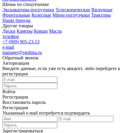
Шины по спецтехнике
Экскаваторы-погрузчики
Телескопические
Вилочные
Фронтальные
Колесные
Мини-погрузчики
Тракторы
Наши бренды
Другие товары
Диски
Камеры
Ковши
Масла
телефон
+7 (909) 905-23-53
e-mail
manager@sgshina.ru
Обратный звонок
Авторизация
Введите данные, если уже есть аккаунт, либо перейдите к
регистрации
Войти
Регистрация
Восстановить пароль
Регистрация
Указанный e-mail потребуется подтвердить
Зарегистрироваться