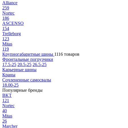
Alliance
259
Nortec
186
ASCENSO
154
Trelleborg
123
Mitas
119
Крупногабаритные шины
1116 товаров
Фронтальные погрузчики
17.5-25
20.5-25
26.5-25
Карьерные шины
Краны
Сочлененные самосвалы
18.00-25
Популярные бренды
BKT
121
Nortec
40
Mitas
26
Marcher