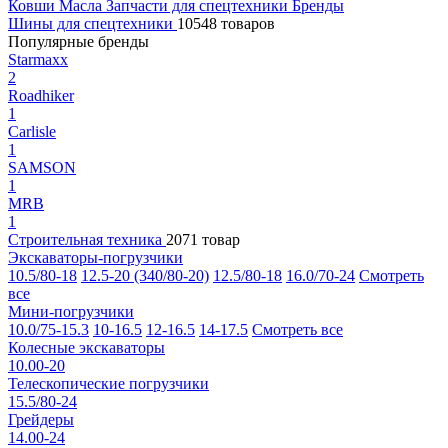
Ковши
Масла
Запчасти для спецтехники
Бренды
Шины для спецтехники
10548 товаров
Популярные бренды
Starmaxx
2
Roadhiker
1
Carlisle
1
SAMSON
1
MRB
1
Строительная техника
2071 товар
Экскаваторы-погрузчики
10.5/80-18
12.5-20 (340/80-20)
12.5/80-18
16.0/70-24
Смотреть
все
Мини-погрузчики
10.0/75-15.3
10-16.5
12-16.5
14-17.5
Смотреть все
Колесные экскаваторы
10.00-20
Телескопические погрузчики
15.5/80-24
Грейдеры
14.00-24