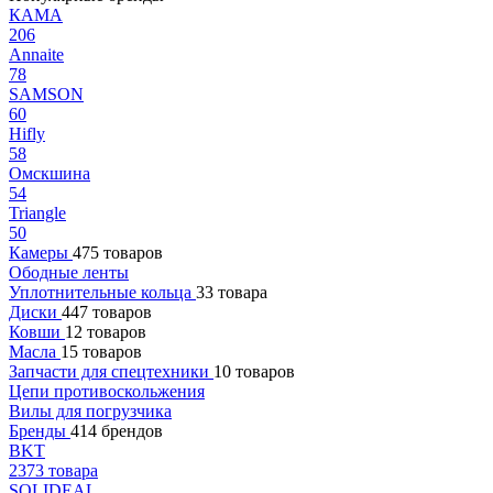
КАМА
206
Annaite
78
SAMSON
60
Hifly
58
Омскшина
54
Triangle
50
Камеры
475 товаров
Ободные ленты
Уплотнительные кольца
33 товара
Диски
447 товаров
Ковши
12 товаров
Масла
15 товаров
Запчасти для спецтехники
10 товаров
Цепи противоскольжения
Вилы для погрузчика
Бренды
414 брендов
BKT
2373 товара
SOLIDEAL