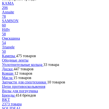
КАМА
206
Annaite
78
SAMSON
60
Hifly
58
Омскшина
54
Triangle
50
Камеры
475 товаров
Ободные ленты
Уплотнительные кольца
33 товара
Диски
447 товаров
Ковши
12 товаров
Масла
15 товаров
Запчасти для спецтехники
10 товаров
Цепи противоскольжения
Вилы для погрузчика
Бренды
414 брендов
BKT
2373 товара
SOLIDEAL