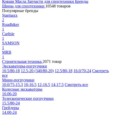
Ковши
Масла
Запчасти для спецтехники
Бренды
Шины для спецтехники
10548 товаров
Популярные бренды
Starmaxx
2
Roadhiker
1
Carlisle
1
SAMSON
1
MRB
1
Строительная техника
2071 товар
Экскаваторы-погрузчики
10.5/80-18
12.5-20 (340/80-20)
12.5/80-18
16.0/70-24
Смотреть
все
Мини-погрузчики
10.0/75-15.3
10-16.5
12-16.5
14-17.5
Смотреть все
Колесные экскаваторы
10.00-20
Телескопические погрузчики
15.5/80-24
Грейдеры
14.00-24