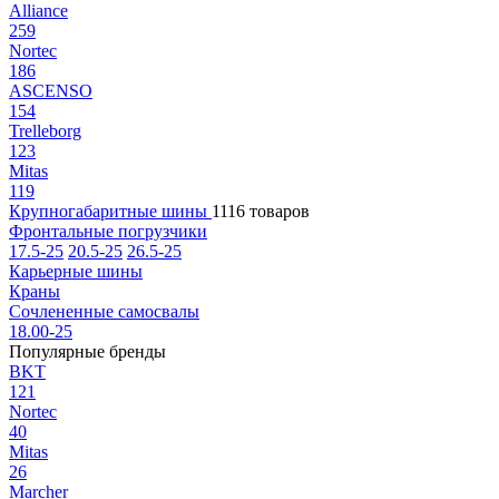
Alliance
259
Nortec
186
ASCENSO
154
Trelleborg
123
Mitas
119
Крупногабаритные шины
1116 товаров
Фронтальные погрузчики
17.5-25
20.5-25
26.5-25
Карьерные шины
Краны
Сочлененные самосвалы
18.00-25
Популярные бренды
BKT
121
Nortec
40
Mitas
26
Marcher