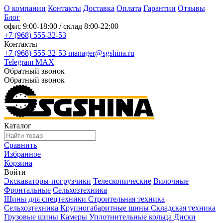
О компании
Контакты
Доставка
Оплата
Гарантии
Отзывы
Блог
офис
9:00-18:00
/ склад
8:00-22:00
+7 (968) 555-32-53
Контакты
+7 (968) 555-32-53
manager@sgshina.ru
Telegram
MAX
Обратный звонок
Обратный звонок
Каталог
Сравнить
Избранное
Корзина
Войти
Экскаваторы-погрузчики
Телескопические
Вилочные
Фронтальные
Сельхозтехника
Шины для спецтехники
Строительная техника
Сельхозтехника
Крупногабаритные шины
Складская техника
Грузовые шины
Камеры
Уплотнительные кольца
Диски