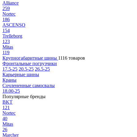
Alliance
259
Nortec
186
ASCENSO
154
Trelleborg
123
Mitas
119
Крупногабаритные шины
1116 товаров
Фронтальные погрузчики
17.5-25
20.5-25
26.5-25
Карьерные шины
Краны
Сочлененные самосвалы
18.00-25
Популярные бренды
BKT
121
Nortec
40
Mitas
26
Marcher