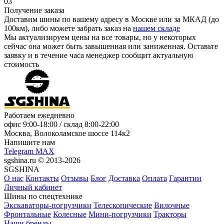
03
Получение заказа
Доставим шины по вашему адресу в Москве или за МКАД (до
100км), либо можете забрать заказ на
нашем складе
Мы актуализируем цены на все товары, но у некоторых
сейчас она может быть завышенная или заниженная.
Оставьте
заявку
и в течение часа менеджер сообщит актуальную
стоимость
Работаем ежедневно
офис
9:00-18:00
/ склад
8:00-22:00
Москва, Волоколамское шоссе 114к2
Напишите нам
Telegram
MAX
sgshina.ru © 2013-2026
SGSHINA
О нас
Контакты
Отзывы
Блог
Доставка
Оплата
Гарантии
Личный кабинет
Шины по спецтехнике
Экскаваторы-погрузчики
Телескопические
Вилочные
Фронтальные
Колесные
Мини-погрузчики
Тракторы
Наши бренды