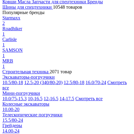
Ковши
Масла
Запчасти для спецтехники
Бренды
Шины для спецтехники
10548 товаров
Популярные бренды
Starmaxx
2
Roadhiker
1
Carlisle
1
SAMSON
1
MRB
1
Строительная техника
2071 товар
Экскаваторы-погрузчики
10.5/80-18
12.5-20 (340/80-20)
12.5/80-18
16.0/70-24
Смотреть
все
Мини-погрузчики
10.0/75-15.3
10-16.5
12-16.5
14-17.5
Смотреть все
Колесные экскаваторы
10.00-20
Телескопические погрузчики
15.5/80-24
Грейдеры
14.00-24