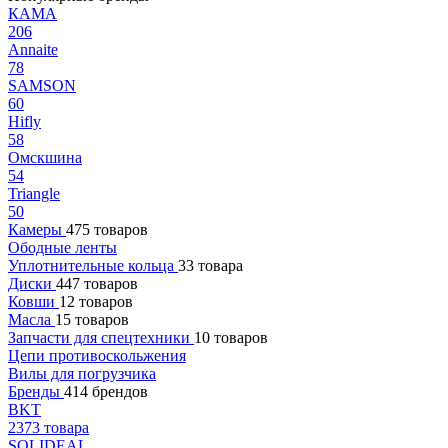
КАМА
206
Annaite
78
SAMSON
60
Hifly
58
Омскшина
54
Triangle
50
Камеры
475 товаров
Ободные ленты
Уплотнительные кольца
33 товара
Диски
447 товаров
Ковши
12 товаров
Масла
15 товаров
Запчасти для спецтехники
10 товаров
Цепи противоскольжения
Вилы для погрузчика
Бренды
414 брендов
BKT
2373 товара
SOLIDEAL