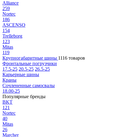
Alliance
259
Nortec
186
ASCENSO
154
Trelleborg
123
Mitas
119
Крупногабаритные шины
1116 товаров
Фронтальные погрузчики
17.5-25
20.5-25
26.5-25
Карьерные шины
Краны
Сочлененные самосвалы
18.00-25
Популярные бренды
BKT
121
Nortec
40
Mitas
26
Marcher