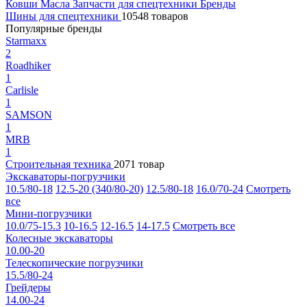
Ковши
Масла
Запчасти для спецтехники
Бренды
Шины для спецтехники
10548 товаров
Популярные бренды
Starmaxx
2
Roadhiker
1
Carlisle
1
SAMSON
1
MRB
1
Строительная техника
2071 товар
Экскаваторы-погрузчики
10.5/80-18
12.5-20 (340/80-20)
12.5/80-18
16.0/70-24
Смотреть
все
Мини-погрузчики
10.0/75-15.3
10-16.5
12-16.5
14-17.5
Смотреть все
Колесные экскаваторы
10.00-20
Телескопические погрузчики
15.5/80-24
Грейдеры
14.00-24