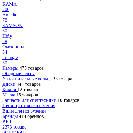
КАМА
206
Annaite
78
SAMSON
60
Hifly
58
Омскшина
54
Triangle
50
Камеры
475 товаров
Ободные ленты
Уплотнительные кольца
33 товара
Диски
447 товаров
Ковши
12 товаров
Масла
15 товаров
Запчасти для спецтехники
10 товаров
Цепи противоскольжения
Вилы для погрузчика
Бренды
414 брендов
BKT
2373 товара
SOLIDEAL