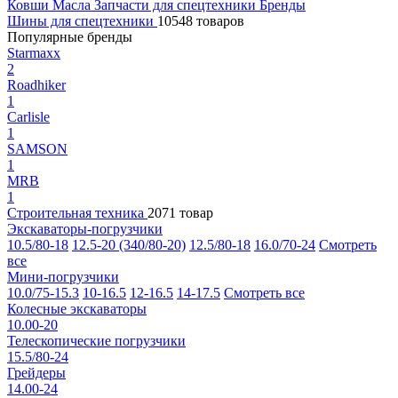
Ковши
Масла
Запчасти для спецтехники
Бренды
Шины для спецтехники
10548 товаров
Популярные бренды
Starmaxx
2
Roadhiker
1
Carlisle
1
SAMSON
1
MRB
1
Строительная техника
2071 товар
Экскаваторы-погрузчики
10.5/80-18
12.5-20 (340/80-20)
12.5/80-18
16.0/70-24
Смотреть
все
Мини-погрузчики
10.0/75-15.3
10-16.5
12-16.5
14-17.5
Смотреть все
Колесные экскаваторы
10.00-20
Телескопические погрузчики
15.5/80-24
Грейдеры
14.00-24