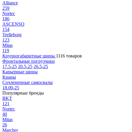
Alliance
259
Nortec
186
ASCENSO
154
Trelleborg
123
Mitas
119
Крупногабаритные шины
1116 товаров
Фронтальные погрузчики
17.5-25
20.5-25
26.5-25
Карьерные шины
Краны
Сочлененные самосвалы
18.00-25
Популярные бренды
BKT
121
Nortec
40
Mitas
26
Marcher