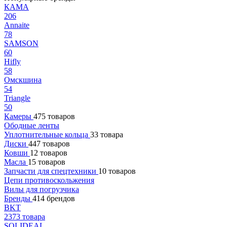
КАМА
206
Annaite
78
SAMSON
60
Hifly
58
Омскшина
54
Triangle
50
Камеры
475 товаров
Ободные ленты
Уплотнительные кольца
33 товара
Диски
447 товаров
Ковши
12 товаров
Масла
15 товаров
Запчасти для спецтехники
10 товаров
Цепи противоскольжения
Вилы для погрузчика
Бренды
414 брендов
BKT
2373 товара
SOLIDEAL