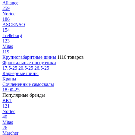
Alliance
259
Nortec
186
ASCENSO
154
Trelleborg
123
Mitas
119
Крупногабаритные шины
1116 товаров
Фронтальные погрузчики
17.5-25
20.5-25
26.5-25
Карьерные шины
Краны
Сочлененные самосвалы
18.00-25
Популярные бренды
BKT
121
Nortec
40
Mitas
26
Marcher