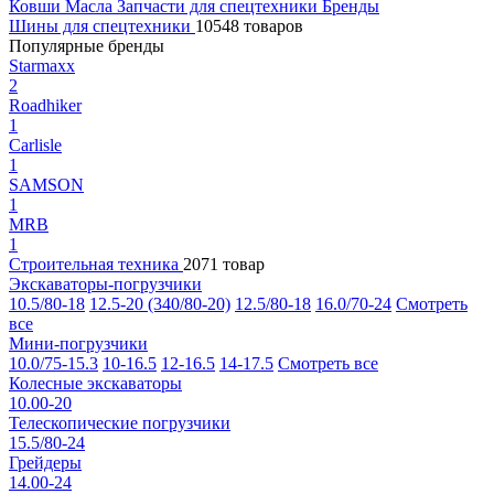
Ковши
Масла
Запчасти для спецтехники
Бренды
Шины для спецтехники
10548 товаров
Популярные бренды
Starmaxx
2
Roadhiker
1
Carlisle
1
SAMSON
1
MRB
1
Строительная техника
2071 товар
Экскаваторы-погрузчики
10.5/80-18
12.5-20 (340/80-20)
12.5/80-18
16.0/70-24
Смотреть
все
Мини-погрузчики
10.0/75-15.3
10-16.5
12-16.5
14-17.5
Смотреть все
Колесные экскаваторы
10.00-20
Телескопические погрузчики
15.5/80-24
Грейдеры
14.00-24