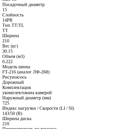
Посадочный диаметр
15
Слойность
14PR
Тип TT/TL
TT
Ширина
210
Вес (кг)
30.15
Объем (м3)
0.222
Модель шины
FT-216 (аналог ЛФ-268)
Рисунок\ось
Дорожный
Комплектация
укомплектована камерой
Наружный диаметр (мм)
725
Индекс нагрузки / Скорости (LI / SI)
143/50 (B)
Ширина диска
210
Применяемость по технике