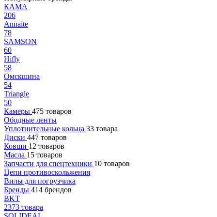
КАМА
206
Annaite
78
SAMSON
60
Hifly
58
Омскшина
54
Triangle
50
Камеры
475 товаров
Ободные ленты
Уплотнительные кольца
33 товара
Диски
447 товаров
Ковши
12 товаров
Масла
15 товаров
Запчасти для спецтехники
10 товаров
Цепи противоскольжения
Вилы для погрузчика
Бренды
414 брендов
BKT
2373 товара
SOLIDEAL