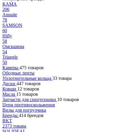
КАМА
206
Annaite
78
SAMSON
60
Hifly
58
Омскшина
54
Triangle
50
Камеры
475 товаров
Ободные ленты
Уплотнительные кольца
33 товара
Диски
447 товаров
Ковши
12 товаров
Масла
15 товаров
Запчасти для спецтехники
10 товаров
Цепи противоскольжения
Вилы для погрузчика
Бренды
414 брендов
BKT
2373 товара
SOLIDEAL