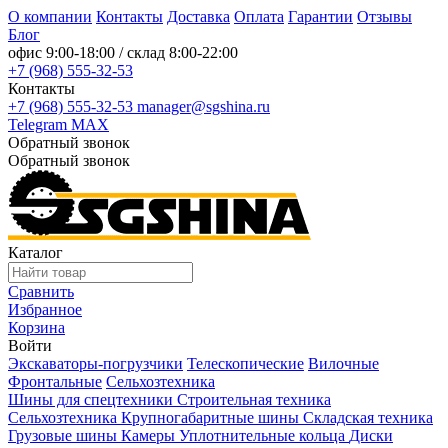
О компании
Контакты
Доставка
Оплата
Гарантии
Отзывы
Блог
офис
9:00-18:00
/ склад
8:00-22:00
+7 (968) 555-32-53
Контакты
+7 (968) 555-32-53
manager@sgshina.ru
Telegram
MAX
Обратный звонок
Обратный звонок
Каталог
Сравнить
Избранное
Корзина
Войти
Экскаваторы-погрузчики
Телескопические
Вилочные
Фронтальные
Сельхозтехника
Шины для спецтехники
Строительная техника
Сельхозтехника
Крупногабаритные шины
Складская техника
Грузовые шины
Камеры
Уплотнительные кольца
Диски