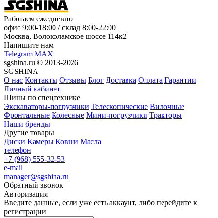
Работаем ежедневно
офис
9:00-18:00
/ склад
8:00-22:00
Москва, Волоколамское шоссе 114к2
Напишите нам
Telegram
MAX
sgshina.ru © 2013-2026
SGSHINA
О нас
Контакты
Отзывы
Блог
Доставка
Оплата
Гарантии
Личный кабинет
Шины по спецтехнике
Экскаваторы-погрузчики
Телескопические
Вилочные
Фронтальные
Колесные
Мини-погрузчики
Тракторы
Наши бренды
Другие товары
Диски
Камеры
Ковши
Масла
телефон
+7 (968) 555-32-53
e-mail
manager@sgshina.ru
Обратный звонок
Авторизация
Введите данные, если уже есть аккаунт, либо перейдите к
регистрации