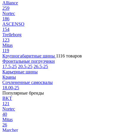
Alliance
259
Nortec
186
ASCENSO
154
Trelleborg
123
Mitas
119
Крупногабаритные шины
1116 товаров
Фронтальные погрузчики
17.5-25
20.5-25
26.5-25
Карьерные шины
Краны
Сочлененные самосвалы
18.00-25
Популярные бренды
BKT
121
Nortec
40
Mitas
26
Marcher