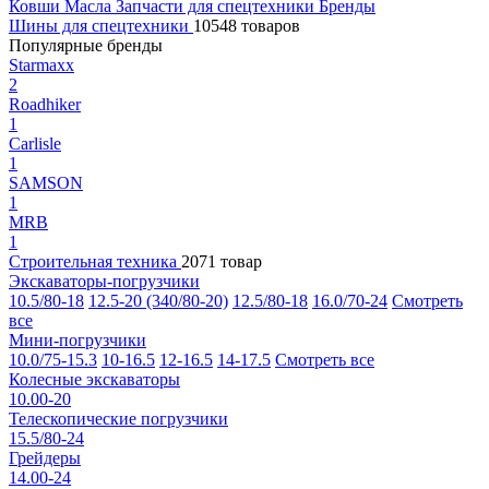
Ковши
Масла
Запчасти для спецтехники
Бренды
Шины для спецтехники
10548 товаров
Популярные бренды
Starmaxx
2
Roadhiker
1
Carlisle
1
SAMSON
1
MRB
1
Строительная техника
2071 товар
Экскаваторы-погрузчики
10.5/80-18
12.5-20 (340/80-20)
12.5/80-18
16.0/70-24
Смотреть
все
Мини-погрузчики
10.0/75-15.3
10-16.5
12-16.5
14-17.5
Смотреть все
Колесные экскаваторы
10.00-20
Телескопические погрузчики
15.5/80-24
Грейдеры
14.00-24