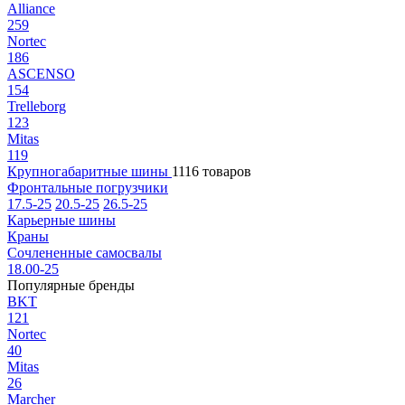
Alliance
259
Nortec
186
ASCENSO
154
Trelleborg
123
Mitas
119
Крупногабаритные шины
1116 товаров
Фронтальные погрузчики
17.5-25
20.5-25
26.5-25
Карьерные шины
Краны
Сочлененные самосвалы
18.00-25
Популярные бренды
BKT
121
Nortec
40
Mitas
26
Marcher