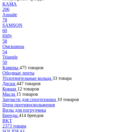
КАМА
206
Annaite
78
SAMSON
60
Hifly
58
Омскшина
54
Triangle
50
Камеры
475 товаров
Ободные ленты
Уплотнительные кольца
33 товара
Диски
447 товаров
Ковши
12 товаров
Масла
15 товаров
Запчасти для спецтехники
10 товаров
Цепи противоскольжения
Вилы для погрузчика
Бренды
414 брендов
BKT
2373 товара
SOLIDEAL