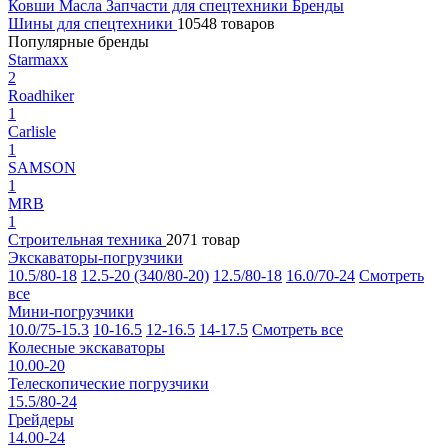
Ковши
Масла
Запчасти для спецтехники
Бренды
Шины для спецтехники
10548 товаров
Популярные бренды
Starmaxx
2
Roadhiker
1
Carlisle
1
SAMSON
1
MRB
1
Строительная техника
2071 товар
Экскаваторы-погрузчики
10.5/80-18
12.5-20 (340/80-20)
12.5/80-18
16.0/70-24
Смотреть
все
Мини-погрузчики
10.0/75-15.3
10-16.5
12-16.5
14-17.5
Смотреть все
Колесные экскаваторы
10.00-20
Телескопические погрузчики
15.5/80-24
Грейдеры
14.00-24