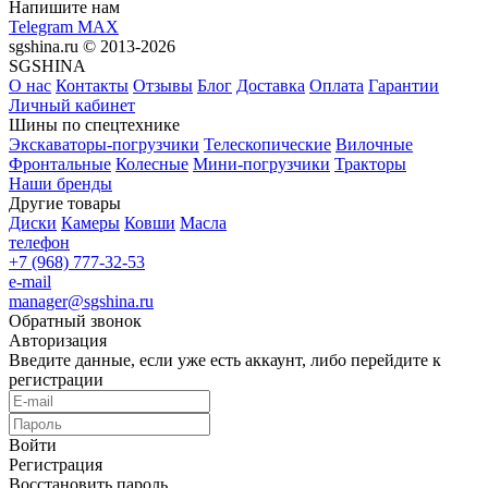
Напишите нам
Telegram
MAX
sgshina.ru © 2013-2026
SGSHINA
О нас
Контакты
Отзывы
Блог
Доставка
Оплата
Гарантии
Личный кабинет
Шины по спецтехнике
Экскаваторы-погрузчики
Телескопические
Вилочные
Фронтальные
Колесные
Мини-погрузчики
Тракторы
Наши бренды
Другие товары
Диски
Камеры
Ковши
Масла
телефон
+7 (968) 777-32-53
e-mail
manager@sgshina.ru
Обратный звонок
Авторизация
Введите данные, если уже есть аккаунт, либо перейдите к
регистрации
Войти
Регистрация
Восстановить пароль