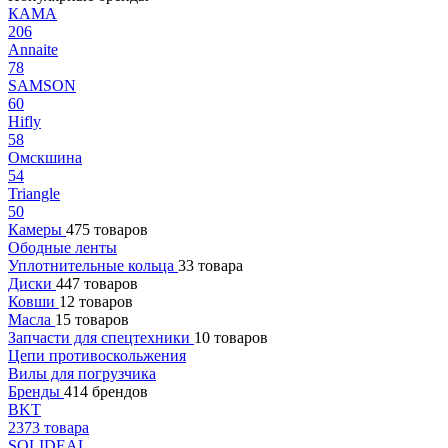
КАМА
206
Annaite
78
SAMSON
60
Hifly
58
Омскшина
54
Triangle
50
Камеры
475 товаров
Ободные ленты
Уплотнительные кольца
33 товара
Диски
447 товаров
Ковши
12 товаров
Масла
15 товаров
Запчасти для спецтехники
10 товаров
Цепи противоскольжения
Вилы для погрузчика
Бренды
414 брендов
BKT
2373 товара
SOLIDEAL