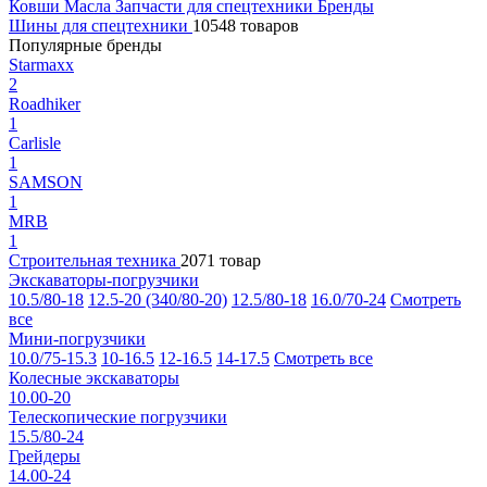
Ковши
Масла
Запчасти для спецтехники
Бренды
Шины для спецтехники
10548 товаров
Популярные бренды
Starmaxx
2
Roadhiker
1
Carlisle
1
SAMSON
1
MRB
1
Строительная техника
2071 товар
Экскаваторы-погрузчики
10.5/80-18
12.5-20 (340/80-20)
12.5/80-18
16.0/70-24
Смотреть
все
Мини-погрузчики
10.0/75-15.3
10-16.5
12-16.5
14-17.5
Смотреть все
Колесные экскаваторы
10.00-20
Телескопические погрузчики
15.5/80-24
Грейдеры
14.00-24