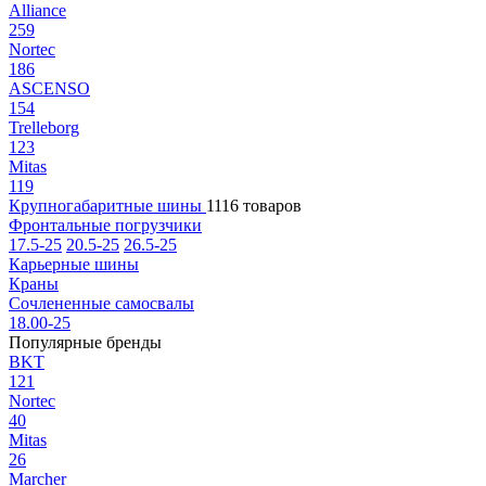
Alliance
259
Nortec
186
ASCENSO
154
Trelleborg
123
Mitas
119
Крупногабаритные шины
1116 товаров
Фронтальные погрузчики
17.5-25
20.5-25
26.5-25
Карьерные шины
Краны
Сочлененные самосвалы
18.00-25
Популярные бренды
BKT
121
Nortec
40
Mitas
26
Marcher