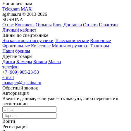
Напишите нам
Telegram
MAX
sgshina.ru © 2013-2026
SGSHINA
О нас
Контакты
Отзывы
Блог
Доставка
Оплата
Гарантии
Личный кабинет
Шины по спецтехнике
Экскаваторы-погрузчики
Телескопические
Вилочные
Фронтальные
Колесные
Мини-погрузчики
Тракторы
Наши бренды
Другие товары
Диски
Камеры
Ковши
Масла
телефон
+7 (909) 905-23-53
e-mail
manager@sgshina.ru
Обратный звонок
Авторизация
Введите данные, если уже есть аккаунт, либо перейдите к
регистрации
Войти
Регистрация