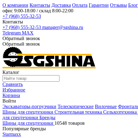
О компании
Контакты
Доставка
Оплата
Гарантии
Отзывы
Блог
офис
9:00-18:00
/ склад
8:00-22:00
+7 (968) 555-32-53
Контакты
+7 (968) 555-32-53
manager@sgshina.ru
Telegram
MAX
Обратный звонок
Обратный звонок
Каталог
Сравнить
Избранное
Корзина
Войти
Экскаваторы-погрузчики
Телескопические
Вилочные
Фронтал
Шины для спецтехники
Строительная техника
Сельхозтехника
для спецтехники
Бренды
Шины для спецтехники
10548 товаров
Популярные бренды
Starmaxx