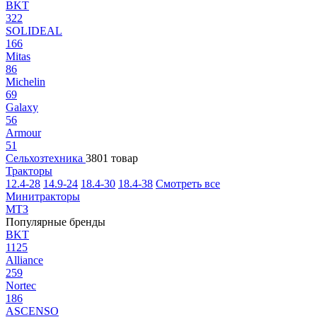
BKT
322
SOLIDEAL
166
Mitas
86
Michelin
69
Galaxy
56
Armour
51
Сельхозтехника
3801 товар
Тракторы
12.4-28
14.9-24
18.4-30
18.4-38
Смотреть все
Минитракторы
МТЗ
Популярные бренды
BKT
1125
Alliance
259
Nortec
186
ASCENSO