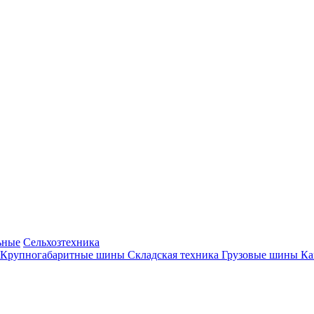
ьные
Сельхозтехника
Крупногабаритные шины
Складская техника
Грузовые шины
К