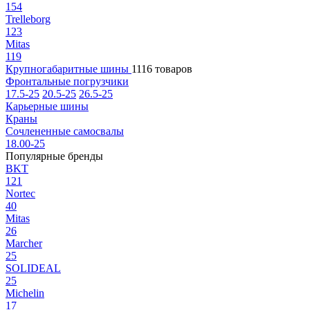
154
Trelleborg
123
Mitas
119
Крупногабаритные шины
1116 товаров
Фронтальные погрузчики
17.5-25
20.5-25
26.5-25
Карьерные шины
Краны
Сочлененные самосвалы
18.00-25
Популярные бренды
BKT
121
Nortec
40
Mitas
26
Marcher
25
SOLIDEAL
25
Michelin
17