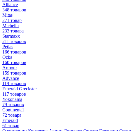
Alliance
348 товаров
Mitas
271 товар
Michelin
233 товара
Starmaxx
211 товаров
Petlas
166 товаров
Ozka
160 товаров
Armour
159 товаров
Advance
119 товаров
Emerald Greckster
117 товаров
Yokohama
79 товаров
Continental
72 товара
Emerald
61 товар
О компании
Контакты
Акции
Доставка
Оплата
Гарантии
Отзы