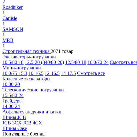
2
Roadhiker
1
Carlisle
1
SAMSON
1
MRB
1
Строительная техника
2071 товар
Экскаваторы-погрузчики
10.5/80-18
12.5-20 (340/80-20)
12.5/80-18
16.0/70-24
Смотреть вс
Мини-погрузчики
10.0/75-15.3
10-16.5
12-16.5
14-17.5
Смотреть все
Колесные экскаваторы
10.00-20
Телескопические погрузчики
15.5/80-24
Грейдеры
14.00-24
Асфальтоукладчики и катки
Шины JCB
JCB 3CX
JCB 4CX
Шины Case
Популярные бренды