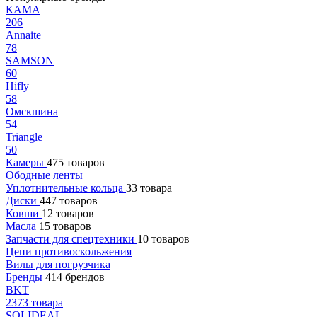
КАМА
206
Annaite
78
SAMSON
60
Hifly
58
Омскшина
54
Triangle
50
Камеры
475 товаров
Ободные ленты
Уплотнительные кольца
33 товара
Диски
447 товаров
Ковши
12 товаров
Масла
15 товаров
Запчасти для спецтехники
10 товаров
Цепи противоскольжения
Вилы для погрузчика
Бренды
414 брендов
BKT
2373 товара
SOLIDEAL