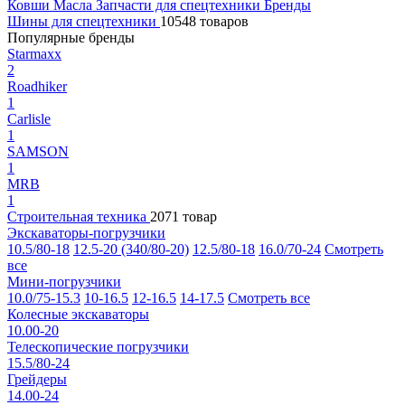
Ковши
Масла
Запчасти для спецтехники
Бренды
Шины для спецтехники
10548 товаров
Популярные бренды
Starmaxx
2
Roadhiker
1
Carlisle
1
SAMSON
1
MRB
1
Строительная техника
2071 товар
Экскаваторы-погрузчики
10.5/80-18
12.5-20 (340/80-20)
12.5/80-18
16.0/70-24
Смотреть
все
Мини-погрузчики
10.0/75-15.3
10-16.5
12-16.5
14-17.5
Смотреть все
Колесные экскаваторы
10.00-20
Телескопические погрузчики
15.5/80-24
Грейдеры
14.00-24