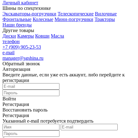
Личный кабинет
Шины по спецтехнике
Экскаваторы-погрузчики
Телескопические
Вилочные
Фронтальные
Колесные
Мини-погрузчики
Тракторы
Наши бренды
Другие товары
Диски
Камеры
Ковши
Масла
телефон
+7 (909) 905-23-53
e-mail
manager@sgshina.ru
Обратный звонок
Авторизация
Введите данные, если уже есть аккаунт, либо перейдите к
регистрации
Войти
Регистрация
Восстановить пароль
Регистрация
Указанный e-mail потребуется подтвердить