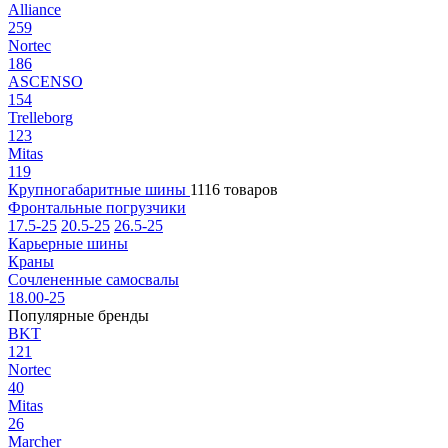
Alliance
259
Nortec
186
ASCENSO
154
Trelleborg
123
Mitas
119
Крупногабаритные шины
1116 товаров
Фронтальные погрузчики
17.5-25
20.5-25
26.5-25
Карьерные шины
Краны
Сочлененные самосвалы
18.00-25
Популярные бренды
BKT
121
Nortec
40
Mitas
26
Marcher