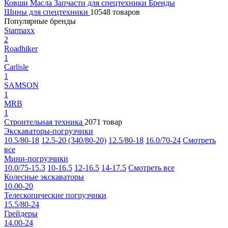
Ковши
Масла
Запчасти для спецтехники
Бренды
Шины для спецтехники
10548 товаров
Популярные бренды
Starmaxx
2
Roadhiker
1
Carlisle
1
SAMSON
1
MRB
1
Строительная техника
2071 товар
Экскаваторы-погрузчики
10.5/80-18
12.5-20 (340/80-20)
12.5/80-18
16.0/70-24
Смотреть
все
Мини-погрузчики
10.0/75-15.3
10-16.5
12-16.5
14-17.5
Смотреть все
Колесные экскаваторы
10.00-20
Телескопические погрузчики
15.5/80-24
Грейдеры
14.00-24