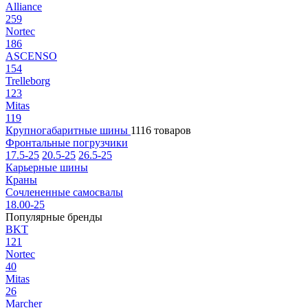
Alliance
259
Nortec
186
ASCENSO
154
Trelleborg
123
Mitas
119
Крупногабаритные шины
1116 товаров
Фронтальные погрузчики
17.5-25
20.5-25
26.5-25
Карьерные шины
Краны
Сочлененные самосвалы
18.00-25
Популярные бренды
BKT
121
Nortec
40
Mitas
26
Marcher