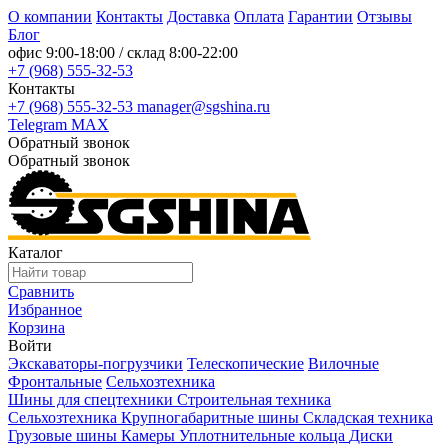
О компании
Контакты
Доставка
Оплата
Гарантии
Отзывы
Блог
офис
9:00-18:00
/ склад
8:00-22:00
+7 (968) 555-32-53
Контакты
+7 (968) 555-32-53
manager@sgshina.ru
Telegram
MAX
Обратный звонок
Обратный звонок
Каталог
Сравнить
Избранное
Корзина
Войти
Экскаваторы-погрузчики
Телескопические
Вилочные
Фронтальные
Сельхозтехника
Шины для спецтехники
Строительная техника
Сельхозтехника
Крупногабаритные шины
Складская техника
Грузовые шины
Камеры
Уплотнительные кольца
Диски