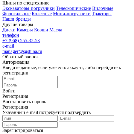
Шины по спецтехнике
Экскаваторы-погрузчики
Телескопические
Вилочные
Фронтальные
Колесные
Мини-погрузчики
Тракторы
Наши бренды
Другие товары
Диски
Камеры
Ковши
Масла
телефон
+7 (968) 555-32-53
e-mail
manager@sgshina.ru
Обратный звонок
Авторизация
Введите данные, если уже есть аккаунт, либо перейдите к
регистрации
Войти
Регистрация
Восстановить пароль
Регистрация
Указанный e-mail потребуется подтвердить
Зарегистрироваться