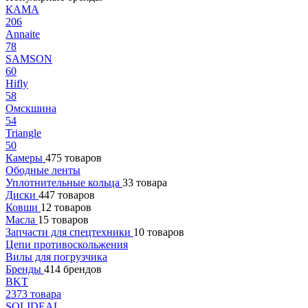
КАМА
206
Annaite
78
SAMSON
60
Hifly
58
Омскшина
54
Triangle
50
Камеры
475 товаров
Ободные ленты
Уплотнительные кольца
33 товара
Диски
447 товаров
Ковши
12 товаров
Масла
15 товаров
Запчасти для спецтехники
10 товаров
Цепи противоскольжения
Вилы для погрузчика
Бренды
414 брендов
BKT
2373 товара
SOLIDEAL