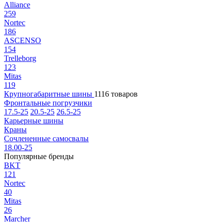
Alliance
259
Nortec
186
ASCENSO
154
Trelleborg
123
Mitas
119
Крупногабаритные шины
1116 товаров
Фронтальные погрузчики
17.5-25
20.5-25
26.5-25
Карьерные шины
Краны
Сочлененные самосвалы
18.00-25
Популярные бренды
BKT
121
Nortec
40
Mitas
26
Marcher