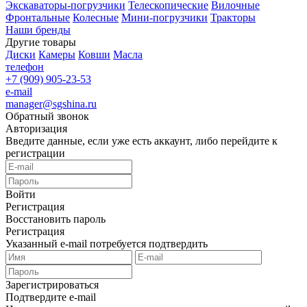
Экскаваторы-погрузчики
Телескопические
Вилочные
Фронтальные
Колесные
Мини-погрузчики
Тракторы
Наши бренды
Другие товары
Диски
Камеры
Ковши
Масла
телефон
+7 (909) 905-23-53
e-mail
manager@sgshina.ru
Обратный звонок
Авторизация
Введите данные, если уже есть аккаунт, либо перейдите к
регистрации
Войти
Регистрация
Восстановить пароль
Регистрация
Указанный e-mail потребуется подтвердить
Зарегистрироваться
Подтвердите e-mail