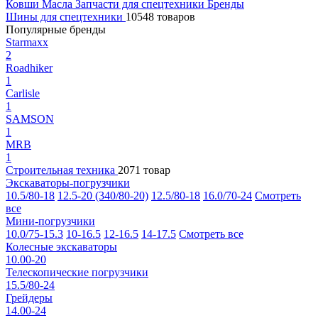
Ковши
Масла
Запчасти для спецтехники
Бренды
Шины для спецтехники
10548 товаров
Популярные бренды
Starmaxx
2
Roadhiker
1
Carlisle
1
SAMSON
1
MRB
1
Строительная техника
2071 товар
Экскаваторы-погрузчики
10.5/80-18
12.5-20 (340/80-20)
12.5/80-18
16.0/70-24
Смотреть
все
Мини-погрузчики
10.0/75-15.3
10-16.5
12-16.5
14-17.5
Смотреть все
Колесные экскаваторы
10.00-20
Телескопические погрузчики
15.5/80-24
Грейдеры
14.00-24