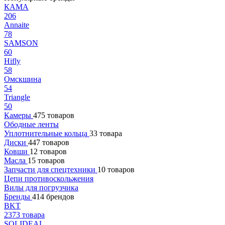
КАМА
206
Annaite
78
SAMSON
60
Hifly
58
Омскшина
54
Triangle
50
Камеры
475 товаров
Ободные ленты
Уплотнительные кольца
33 товара
Диски
447 товаров
Ковши
12 товаров
Масла
15 товаров
Запчасти для спецтехники
10 товаров
Цепи противоскольжения
Вилы для погрузчика
Бренды
414 брендов
BKT
2373 товара
SOLIDEAL