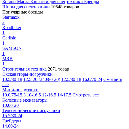
Ковши
Масла
Запчасти для спецтехники
Бренды
Шины для спецтехники
10548 товаров
Популярные бренды
Starmaxx
2
Roadhiker
1
Carlisle
1
SAMSON
1
MRB
1
Строительная техника
2071 товар
Экскаваторы-погрузчики
10.5/80-18
12.5-20 (340/80-20)
12.5/80-18
16.0/70-24
Смотреть
все
Мини-погрузчики
10.0/75-15.3
10-16.5
12-16.5
14-17.5
Смотреть все
Колесные экскаваторы
10.00-20
Телескопические погрузчики
15.5/80-24
Грейдеры
14.00-24