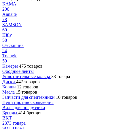
КАМА
206
Annaite
78
SAMSON
60
Hifly
58
Омскшина
54
Triangle
50
Камеры
475 товаров
Ободные ленты
Уплотнительные кольца
33 товара
Диски
447 товаров
Ковши
12 товаров
Масла
15 товаров
Запчасти для спецтехники
10 товаров
Цепи противоскольжения
Вилы для погрузчика
Бренды
414 брендов
BKT
2373 товара
SOLIDEAL