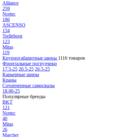
Alliance
259
Nortec
186
ASCENSO
154
Trelleborg
123
Mitas
119
Крупногабаритные шины
1116 товаров
Фронтальные погрузчики
17.5-25
20.5-25
26.5-25
Карьерные шины
Краны
Сочлененные самосвалы
18.00-25
Популярные бренды
BKT
121
Nortec
40
Mitas
26
Marcher