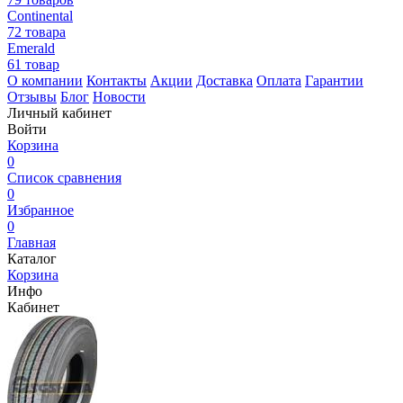
Continental
72 товара
Emerald
61 товар
О компании
Контакты
Акции
Доставка
Оплата
Гарантии
Отзывы
Блог
Новости
Личный кабинет
Войти
Корзина
0
Список сравнения
0
Избранное
0
Главная
Каталог
Корзина
Инфо
Кабинет