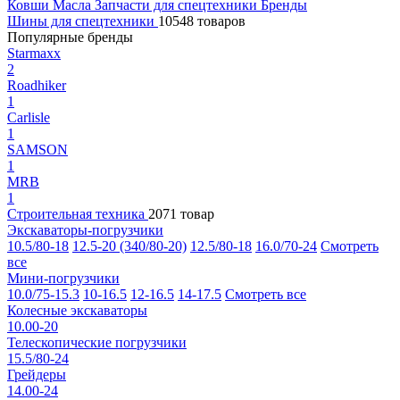
Ковши
Масла
Запчасти для спецтехники
Бренды
Шины для спецтехники
10548 товаров
Популярные бренды
Starmaxx
2
Roadhiker
1
Carlisle
1
SAMSON
1
MRB
1
Строительная техника
2071 товар
Экскаваторы-погрузчики
10.5/80-18
12.5-20 (340/80-20)
12.5/80-18
16.0/70-24
Смотреть
все
Мини-погрузчики
10.0/75-15.3
10-16.5
12-16.5
14-17.5
Смотреть все
Колесные экскаваторы
10.00-20
Телескопические погрузчики
15.5/80-24
Грейдеры
14.00-24