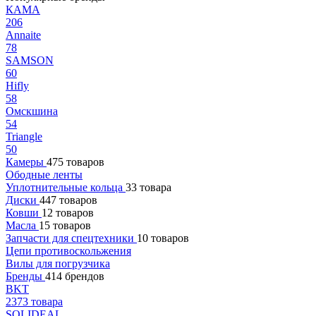
КАМА
206
Annaite
78
SAMSON
60
Hifly
58
Омскшина
54
Triangle
50
Камеры
475 товаров
Ободные ленты
Уплотнительные кольца
33 товара
Диски
447 товаров
Ковши
12 товаров
Масла
15 товаров
Запчасти для спецтехники
10 товаров
Цепи противоскольжения
Вилы для погрузчика
Бренды
414 брендов
BKT
2373 товара
SOLIDEAL