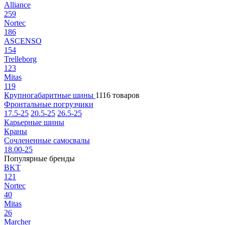
Alliance
259
Nortec
186
ASCENSO
154
Trelleborg
123
Mitas
119
Крупногабаритные шины
1116 товаров
Фронтальные погрузчики
17.5-25
20.5-25
26.5-25
Карьерные шины
Краны
Сочлененные самосвалы
18.00-25
Популярные бренды
BKT
121
Nortec
40
Mitas
26
Marcher