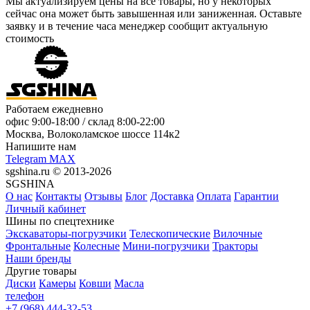
Мы актуализируем цены на все товары, но у некоторых
сейчас она может быть завышенная или заниженная.
Оставьте
заявку
и в течение часа менеджер сообщит актуальную
стоимость
Работаем ежедневно
офис
9:00-18:00
/ склад
8:00-22:00
Москва, Волоколамское шоссе 114к2
Напишите нам
Telegram
MAX
sgshina.ru © 2013-2026
SGSHINA
О нас
Контакты
Отзывы
Блог
Доставка
Оплата
Гарантии
Личный кабинет
Шины по спецтехнике
Экскаваторы-погрузчики
Телескопические
Вилочные
Фронтальные
Колесные
Мини-погрузчики
Тракторы
Наши бренды
Другие товары
Диски
Камеры
Ковши
Масла
телефон
+7 (968) 444-32-53