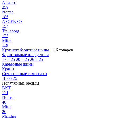
Alliance
259
Nortec
186
ASCENSO
154
Trelleborg
123
Mitas
119
Крупногабаритные шины
1116 товаров
Фронтальные погрузчики
17.5-25
20.5-25
26.5-25
Карьерные шины
Краны
Сочлененные самосвалы
18.00-25
Популярные бренды
BKT
121
Nortec
40
Mitas
26
Marcher