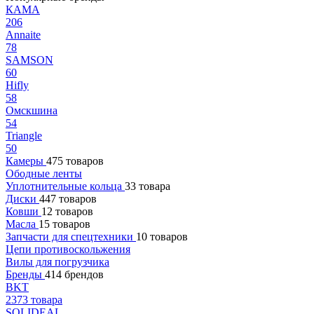
КАМА
206
Annaite
78
SAMSON
60
Hifly
58
Омскшина
54
Triangle
50
Камеры
475 товаров
Ободные ленты
Уплотнительные кольца
33 товара
Диски
447 товаров
Ковши
12 товаров
Масла
15 товаров
Запчасти для спецтехники
10 товаров
Цепи противоскольжения
Вилы для погрузчика
Бренды
414 брендов
BKT
2373 товара
SOLIDEAL