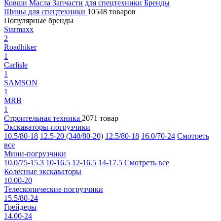
Ковши
Масла
Запчасти для спецтехники
Бренды
Шины для спецтехники
10548 товаров
Популярные бренды
Starmaxx
2
Roadhiker
1
Carlisle
1
SAMSON
1
MRB
1
Строительная техника
2071 товар
Экскаваторы-погрузчики
10.5/80-18
12.5-20 (340/80-20)
12.5/80-18
16.0/70-24
Смотреть
все
Мини-погрузчики
10.0/75-15.3
10-16.5
12-16.5
14-17.5
Смотреть все
Колесные экскаваторы
10.00-20
Телескопические погрузчики
15.5/80-24
Грейдеры
14.00-24