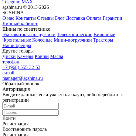
Telegram
MAX
sgshina.ru © 2013-2026
SGSHINA
О нас
Контакты
Отзывы
Блог
Доставка
Оплата
Гарантии
Личный кабинет
Шины по спецтехнике
Экскаваторы-погрузчики
Телескопические
Вилочные
Фронтальные
Колесные
Мини-погрузчики
Тракторы
Наши бренды
Другие товары
Диски
Камеры
Ковши
Масла
телефон
+7 (968) 555-32-53
e-mail
manager@sgshina.ru
Обратный звонок
Авторизация
Введите данные, если уже есть аккаунт, либо перейдите к
регистрации
Войти
Регистрация
Восстановить пароль
Регистрация