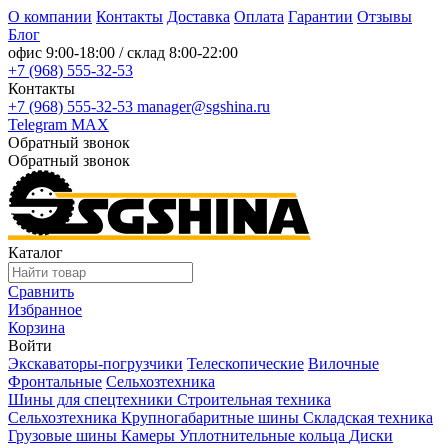
О компании
Контакты
Доставка
Оплата
Гарантии
Отзывы
Блог
офис
9:00-18:00
/ склад
8:00-22:00
+7 (968) 555-32-53
Контакты
+7 (968) 555-32-53
manager@sgshina.ru
Telegram
MAX
Обратный звонок
Обратный звонок
Каталог
Сравнить
Избранное
Корзина
Войти
Экскаваторы-погрузчики
Телескопические
Вилочные
Фронтальные
Сельхозтехника
Шины для спецтехники
Строительная техника
Сельхозтехника
Крупногабаритные шины
Складская техника
Грузовые шины
Камеры
Уплотнительные кольца
Диски