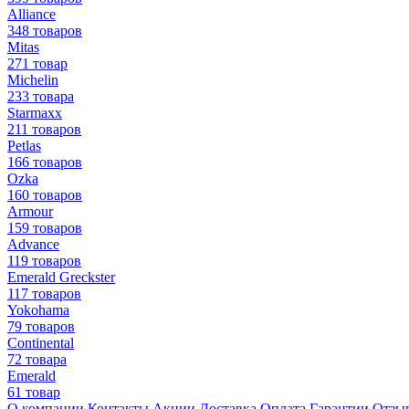
Alliance
348 товаров
Mitas
271 товар
Michelin
233 товара
Starmaxx
211 товаров
Petlas
166 товаров
Ozka
160 товаров
Armour
159 товаров
Advance
119 товаров
Emerald Greckster
117 товаров
Yokohama
79 товаров
Continental
72 товара
Emerald
61 товар
О компании
Контакты
Акции
Доставка
Оплата
Гарантии
Отзы