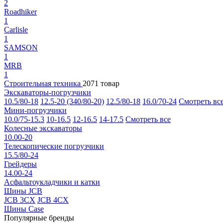
2
Roadhiker
1
Carlisle
1
SAMSON
1
MRB
1
Строительная техника
2071 товар
Экскаваторы-погрузчики
10.5/80-18
12.5-20 (340/80-20)
12.5/80-18
16.0/70-24
Смотреть вс
Мини-погрузчики
10.0/75-15.3
10-16.5
12-16.5
14-17.5
Смотреть все
Колесные экскаваторы
10.00-20
Телескопические погрузчики
15.5/80-24
Грейдеры
14.00-24
Асфальтоукладчики и катки
Шины JCB
JCB 3CX
JCB 4CX
Шины Case
Популярные бренды