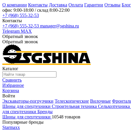
О компании
Контакты
Доставка
Оплата
Гарантии
Отзывы
Блог
офис
9:00-18:00
/ склад
8:00-22:00
+7 (968) 555-32-53
Контакты
+7 (968) 555-32-53
manager@sgshina.ru
Telegram
MAX
Обратный звонок
Обратный звонок
Каталог
Сравнить
Избранное
Корзина
Войти
Экскаваторы-погрузчики
Телескопические
Вилочные
Фронтал
Шины для спецтехники
Строительная техника
Сельхозтехника
для спецтехники
Бренды
Шины для спецтехники
10548 товаров
Популярные бренды
Starmaxx