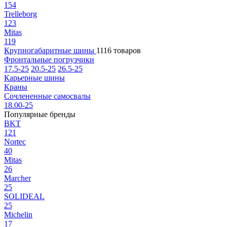
154
Trelleborg
123
Mitas
119
Крупногабаритные шины
1116 товаров
Фронтальные погрузчики
17.5-25
20.5-25
26.5-25
Карьерные шины
Краны
Сочлененные самосвалы
18.00-25
Популярные бренды
BKT
121
Nortec
40
Mitas
26
Marcher
25
SOLIDEAL
25
Michelin
17