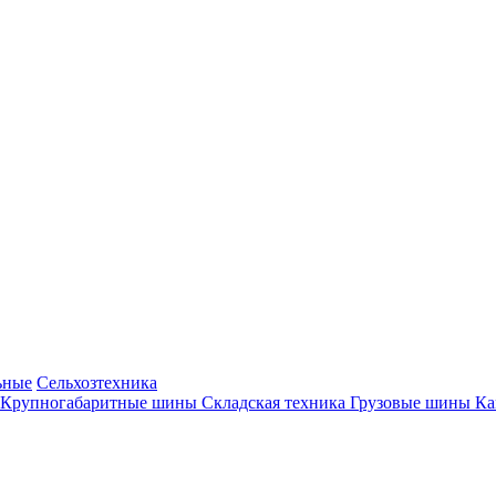
ьные
Сельхозтехника
Крупногабаритные шины
Складская техника
Грузовые шины
К