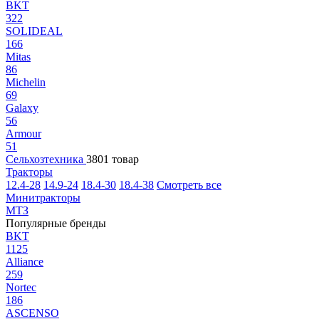
BKT
322
SOLIDEAL
166
Mitas
86
Michelin
69
Galaxy
56
Armour
51
Сельхозтехника
3801 товар
Тракторы
12.4-28
14.9-24
18.4-30
18.4-38
Смотреть все
Минитракторы
МТЗ
Популярные бренды
BKT
1125
Alliance
259
Nortec
186
ASCENSO