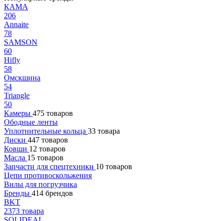
КАМА
206
Annaite
78
SAMSON
60
Hifly
58
Омскшина
54
Triangle
50
Камеры
475 товаров
Ободные ленты
Уплотнительные кольца
33 товара
Диски
447 товаров
Ковши
12 товаров
Масла
15 товаров
Запчасти для спецтехники
10 товаров
Цепи противоскольжения
Вилы для погрузчика
Бренды
414 брендов
BKT
2373 товара
SOLIDEAL