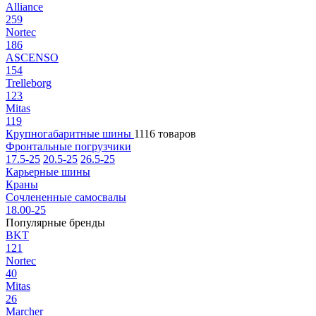
Alliance
259
Nortec
186
ASCENSO
154
Trelleborg
123
Mitas
119
Крупногабаритные шины
1116 товаров
Фронтальные погрузчики
17.5-25
20.5-25
26.5-25
Карьерные шины
Краны
Сочлененные самосвалы
18.00-25
Популярные бренды
BKT
121
Nortec
40
Mitas
26
Marcher