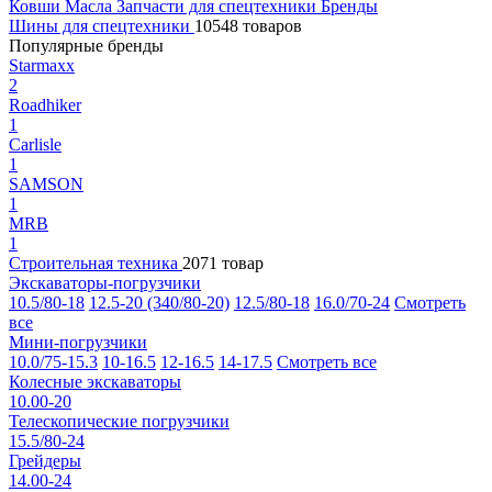
Ковши
Масла
Запчасти для спецтехники
Бренды
Шины для спецтехники
10548 товаров
Популярные бренды
Starmaxx
2
Roadhiker
1
Carlisle
1
SAMSON
1
MRB
1
Строительная техника
2071 товар
Экскаваторы-погрузчики
10.5/80-18
12.5-20 (340/80-20)
12.5/80-18
16.0/70-24
Смотреть
все
Мини-погрузчики
10.0/75-15.3
10-16.5
12-16.5
14-17.5
Смотреть все
Колесные экскаваторы
10.00-20
Телескопические погрузчики
15.5/80-24
Грейдеры
14.00-24