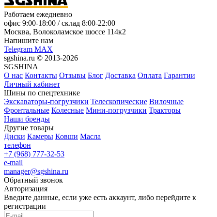
Работаем ежедневно
офис
9:00-18:00
/ склад
8:00-22:00
Москва, Волоколамское шоссе 114к2
Напишите нам
Telegram
MAX
sgshina.ru © 2013-2026
SGSHINA
О нас
Контакты
Отзывы
Блог
Доставка
Оплата
Гарантии
Личный кабинет
Шины по спецтехнике
Экскаваторы-погрузчики
Телескопические
Вилочные
Фронтальные
Колесные
Мини-погрузчики
Тракторы
Наши бренды
Другие товары
Диски
Камеры
Ковши
Масла
телефон
+7 (968) 777-32-53
e-mail
manager@sgshina.ru
Обратный звонок
Авторизация
Введите данные, если уже есть аккаунт, либо перейдите к
регистрации