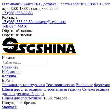
О компании
Контакты
Доставка
Оплата
Гарантии
Отзывы
Блог
офис
9:00-18:00
/ склад
8:00-22:00
+7 (968) 555-32-53
Контакты
+7 (968) 555-32-53
manager@sgshina.ru
Telegram
MAX
Обратный звонок
Обратный звонок
Каталог
Сравнить
Избранное
Корзина
Войти
Экскаваторы-погрузчики
Телескопические
Вилочные
Фронтал
Шины для спецтехники
Строительная техника
Сельхозтехника
для спецтехники
Бренды
Шины для спецтехники
10548 товаров
Популярные бренды
Starmaxx