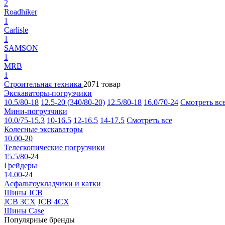
2
Roadhiker
1
Carlisle
1
SAMSON
1
MRB
1
Строительная техника
2071 товар
Экскаваторы-погрузчики
10.5/80-18
12.5-20 (340/80-20)
12.5/80-18
16.0/70-24
Смотреть вс
Мини-погрузчики
10.0/75-15.3
10-16.5
12-16.5
14-17.5
Смотреть все
Колесные экскаваторы
10.00-20
Телескопические погрузчики
15.5/80-24
Грейдеры
14.00-24
Асфальтоукладчики и катки
Шины JCB
JCB 3CX
JCB 4CX
Шины Case
Популярные бренды