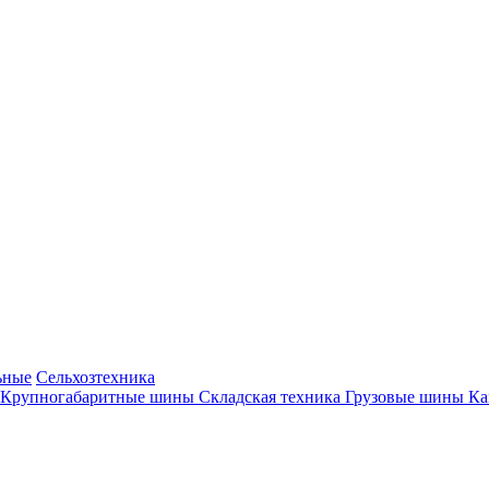
ьные
Сельхозтехника
Крупногабаритные шины
Складская техника
Грузовые шины
К