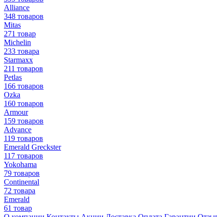
Alliance
348 товаров
Mitas
271 товар
Michelin
233 товара
Starmaxx
211 товаров
Petlas
166 товаров
Ozka
160 товаров
Armour
159 товаров
Advance
119 товаров
Emerald Greckster
117 товаров
Yokohama
79 товаров
Continental
72 товара
Emerald
61 товар
О компании
Контакты
Акции
Доставка
Оплата
Гарантии
Отзы