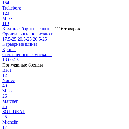
154
Trelleborg
123
Mitas
119
Крупногабаритные шины
1116 товаров
Фронтальные погрузчики
17.5-25
20.5-25
26.5-25
Карьерные шины
Краны
Сочлененные самосвалы
18.00-25
Популярные бренды
BKT
121
Nortec
40
Mitas
26
Marcher
25
SOLIDEAL
25
Michelin
17