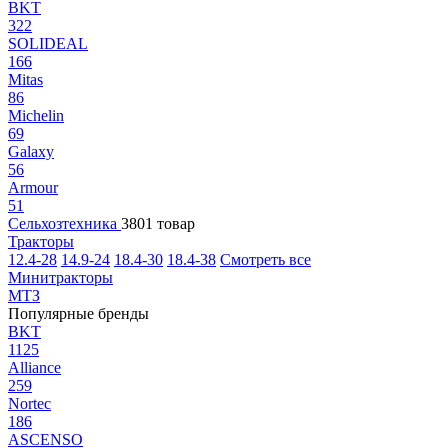
BKT
322
SOLIDEAL
166
Mitas
86
Michelin
69
Galaxy
56
Armour
51
Сельхозтехника
3801 товар
Тракторы
12.4-28
14.9-24
18.4-30
18.4-38
Смотреть все
Минитракторы
МТЗ
Популярные бренды
BKT
1125
Alliance
259
Nortec
186
ASCENSO