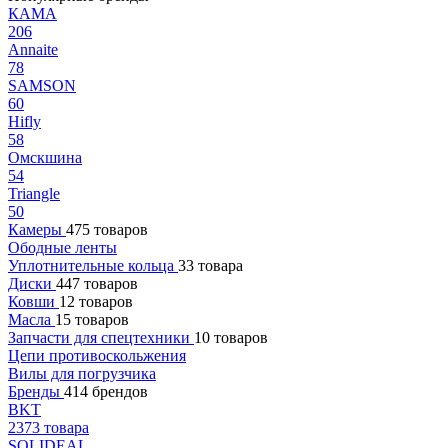
КАМА
206
Annaite
78
SAMSON
60
Hifly
58
Омскшина
54
Triangle
50
Камеры
475 товаров
Ободные ленты
Уплотнительные кольца
33 товара
Диски
447 товаров
Ковши
12 товаров
Масла
15 товаров
Запчасти для спецтехники
10 товаров
Цепи противоскольжения
Вилы для погрузчика
Бренды
414 брендов
BKT
2373 товара
SOLIDEAL