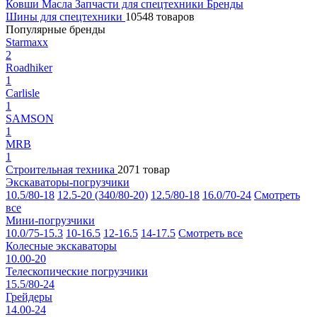
Ковши
Масла
Запчасти для спецтехники
Бренды
Шины для спецтехники
10548 товаров
Популярные бренды
Starmaxx
2
Roadhiker
1
Carlisle
1
SAMSON
1
MRB
1
Строительная техника
2071 товар
Экскаваторы-погрузчики
10.5/80-18
12.5-20 (340/80-20)
12.5/80-18
16.0/70-24
Смотреть
все
Мини-погрузчики
10.0/75-15.3
10-16.5
12-16.5
14-17.5
Смотреть все
Колесные экскаваторы
10.00-20
Телескопические погрузчики
15.5/80-24
Грейдеры
14.00-24