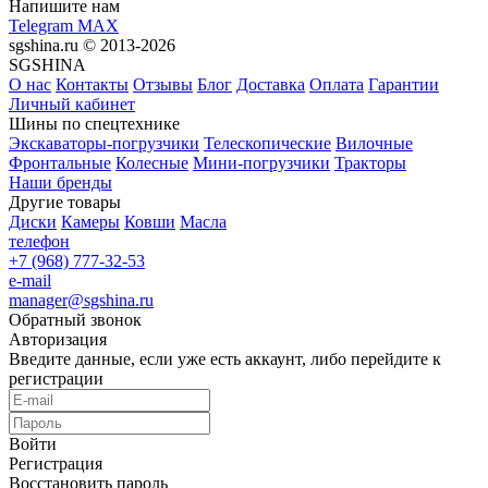
Напишите нам
Telegram
MAX
sgshina.ru © 2013-2026
SGSHINA
О нас
Контакты
Отзывы
Блог
Доставка
Оплата
Гарантии
Личный кабинет
Шины по спецтехнике
Экскаваторы-погрузчики
Телескопические
Вилочные
Фронтальные
Колесные
Мини-погрузчики
Тракторы
Наши бренды
Другие товары
Диски
Камеры
Ковши
Масла
телефон
+7 (968) 777-32-53
e-mail
manager@sgshina.ru
Обратный звонок
Авторизация
Введите данные, если уже есть аккаунт, либо перейдите к
регистрации
Войти
Регистрация
Восстановить пароль