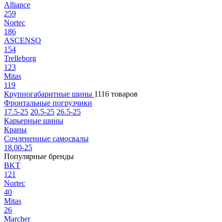
Alliance
259
Nortec
186
ASCENSO
154
Trelleborg
123
Mitas
119
Крупногабаритные шины
1116 товаров
Фронтальные погрузчики
17.5-25
20.5-25
26.5-25
Карьерные шины
Краны
Сочлененные самосвалы
18.00-25
Популярные бренды
BKT
121
Nortec
40
Mitas
26
Marcher