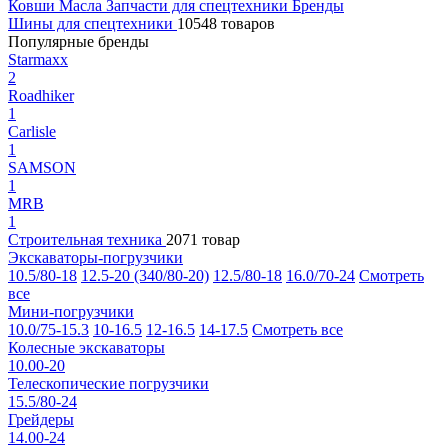
Ковши
Масла
Запчасти для спецтехники
Бренды
Шины для спецтехники
10548 товаров
Популярные бренды
Starmaxx
2
Roadhiker
1
Carlisle
1
SAMSON
1
MRB
1
Строительная техника
2071 товар
Экскаваторы-погрузчики
10.5/80-18
12.5-20 (340/80-20)
12.5/80-18
16.0/70-24
Смотреть
все
Мини-погрузчики
10.0/75-15.3
10-16.5
12-16.5
14-17.5
Смотреть все
Колесные экскаваторы
10.00-20
Телескопические погрузчики
15.5/80-24
Грейдеры
14.00-24