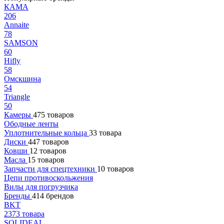
КАМА
206
Annaite
78
SAMSON
60
Hifly
58
Омскшина
54
Triangle
50
Камеры
475 товаров
Ободные ленты
Уплотнительные кольца
33 товара
Диски
447 товаров
Ковши
12 товаров
Масла
15 товаров
Запчасти для спецтехники
10 товаров
Цепи противоскольжения
Вилы для погрузчика
Бренды
414 брендов
BKT
2373 товара
SOLIDEAL