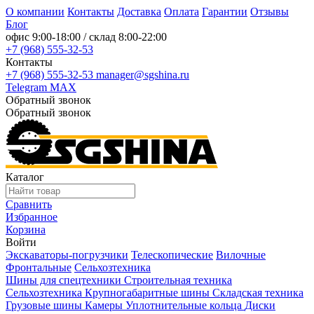
О компании
Контакты
Доставка
Оплата
Гарантии
Отзывы
Блог
офис
9:00-18:00
/ склад
8:00-22:00
+7 (968) 555-32-53
Контакты
+7 (968) 555-32-53
manager@sgshina.ru
Telegram
MAX
Обратный звонок
Обратный звонок
Каталог
Сравнить
Избранное
Корзина
Войти
Экскаваторы-погрузчики
Телескопические
Вилочные
Фронтальные
Сельхозтехника
Шины для спецтехники
Строительная техника
Сельхозтехника
Крупногабаритные шины
Складская техника
Грузовые шины
Камеры
Уплотнительные кольца
Диски