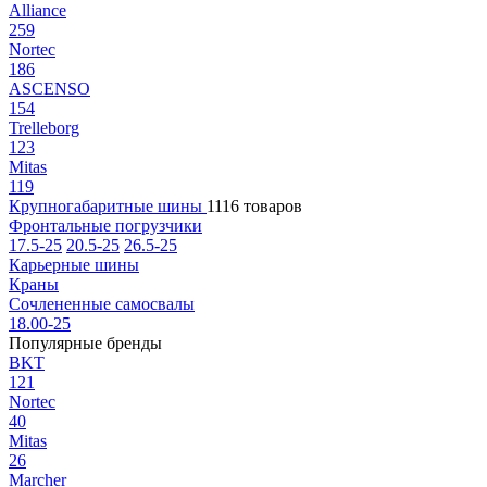
Alliance
259
Nortec
186
ASCENSO
154
Trelleborg
123
Mitas
119
Крупногабаритные шины
1116 товаров
Фронтальные погрузчики
17.5-25
20.5-25
26.5-25
Карьерные шины
Краны
Сочлененные самосвалы
18.00-25
Популярные бренды
BKT
121
Nortec
40
Mitas
26
Marcher