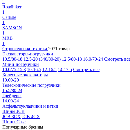
2
Roadhiker
1
Carlisle
1
SAMSON
1
MRB
1
Строительная техника
2071 товар
Экскаваторы-погрузчики
10.5/80-18
12.5-20 (340/80-20)
12.5/80-18
16.0/70-24
Смотреть вс
Мини-погрузчики
10.0/75-15.3
10-16.5
12-16.5
14-17.5
Смотреть все
Колесные экскаваторы
10.00-20
Телескопические погрузчики
15.5/80-24
Грейдеры
14.00-24
Асфальтоукладчики и катки
Шины JCB
JCB 3CX
JCB 4CX
Шины Case
Популярные бренды