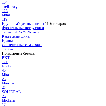
154
Trelleborg
123
Mitas
119
Крупногабаритные шины
1116 товаров
Фронтальные погрузчики
17.5-25
20.5-25
26.5-25
Карьерные шины
Краны
Сочлененные самосвалы
18.00-25
Популярные бренды
BKT
121
Nortec
40
Mitas
26
Marcher
25
SOLIDEAL
25
Michelin
17