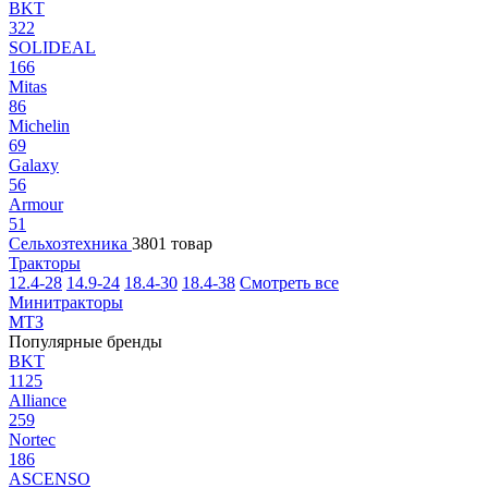
BKT
322
SOLIDEAL
166
Mitas
86
Michelin
69
Galaxy
56
Armour
51
Сельхозтехника
3801 товар
Тракторы
12.4-28
14.9-24
18.4-30
18.4-38
Смотреть все
Минитракторы
МТЗ
Популярные бренды
BKT
1125
Alliance
259
Nortec
186
ASCENSO