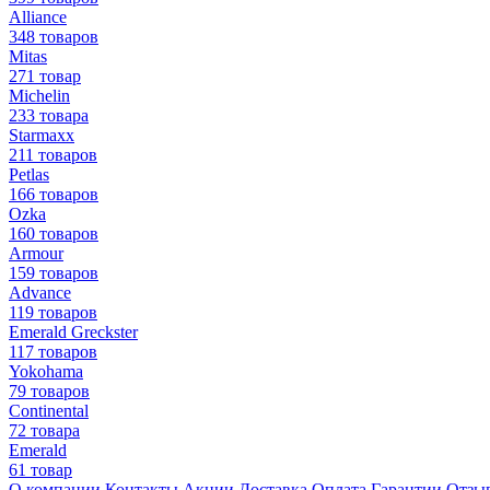
Alliance
348 товаров
Mitas
271 товар
Michelin
233 товара
Starmaxx
211 товаров
Petlas
166 товаров
Ozka
160 товаров
Armour
159 товаров
Advance
119 товаров
Emerald Greckster
117 товаров
Yokohama
79 товаров
Continental
72 товара
Emerald
61 товар
О компании
Контакты
Акции
Доставка
Оплата
Гарантии
Отзы