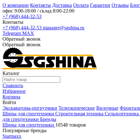
О компании
Контакты
Доставка
Оплата
Гарантии
Отзывы
Блог
офис
9:00-18:00
/ склад
8:00-22:00
+7 (968) 444-32-53
Контакты
+7 (968) 444-32-53
manager@sgshina.ru
Telegram
MAX
Обратный звонок
Обратный звонок
Каталог
Сравнить
Избранное
Корзина
Войти
Экскаваторы-погрузчики
Телескопические
Вилочные
Фронтал
Шины для спецтехники
Строительная техника
Сельхозтехника
для спецтехники
Бренды
Шины для спецтехники
10548 товаров
Популярные бренды
Starmaxx