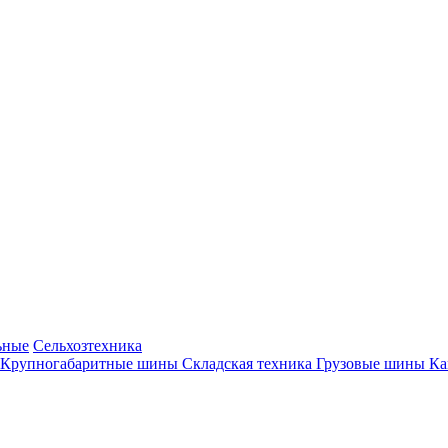
ьные
Сельхозтехника
Крупногабаритные шины
Складская техника
Грузовые шины
К