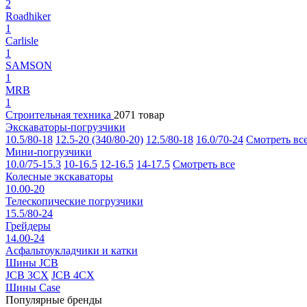
2
Roadhiker
1
Carlisle
1
SAMSON
1
MRB
1
Строительная техника
2071 товар
Экскаваторы-погрузчики
10.5/80-18
12.5-20 (340/80-20)
12.5/80-18
16.0/70-24
Смотреть вс
Мини-погрузчики
10.0/75-15.3
10-16.5
12-16.5
14-17.5
Смотреть все
Колесные экскаваторы
10.00-20
Телескопические погрузчики
15.5/80-24
Грейдеры
14.00-24
Асфальтоукладчики и катки
Шины JCB
JCB 3CX
JCB 4CX
Шины Case
Популярные бренды