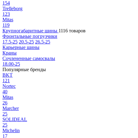
154
Trelleborg
123
Mitas
119
Крупногабаритные шины
1116 товаров
Фронтальные погрузчики
17.5-25
20.5-25
26.5-25
Карьерные шины
Краны
Сочлененные самосвалы
18.00-25
Популярные бренды
BKT
121
Nortec
40
Mitas
26
Marcher
25
SOLIDEAL
25
Michelin
17