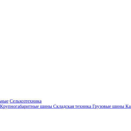
ьные
Сельхозтехника
Крупногабаритные шины
Складская техника
Грузовые шины
К