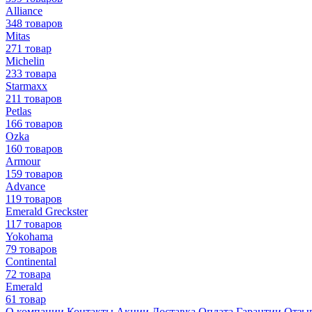
Alliance
348 товаров
Mitas
271 товар
Michelin
233 товара
Starmaxx
211 товаров
Petlas
166 товаров
Ozka
160 товаров
Armour
159 товаров
Advance
119 товаров
Emerald Greckster
117 товаров
Yokohama
79 товаров
Continental
72 товара
Emerald
61 товар
О компании
Контакты
Акции
Доставка
Оплата
Гарантии
Отзы