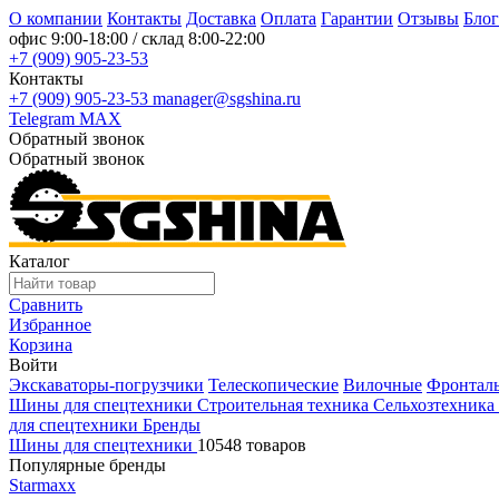
О компании
Контакты
Доставка
Оплата
Гарантии
Отзывы
Блог
офис
9:00-18:00
/ склад
8:00-22:00
+7 (909) 905-23-53
Контакты
+7 (909) 905-23-53
manager@sgshina.ru
Telegram
MAX
Обратный звонок
Обратный звонок
Каталог
Сравнить
Избранное
Корзина
Войти
Экскаваторы-погрузчики
Телескопические
Вилочные
Фронтал
Шины для спецтехники
Строительная техника
Сельхозтехника
для спецтехники
Бренды
Шины для спецтехники
10548 товаров
Популярные бренды
Starmaxx