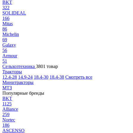
BKT
322
SOLIDEAL
166
Mitas
86
Michelin
69
Galaxy
56
Armour
51
Сельхозтехника
3801 товар
Тракторы
12.4-28
14.9-24
18.4-30
18.4-38
Смотреть все
Минитракторы
МТЗ
Популярные бренды
BKT
1125
Alliance
259
Nortec
186
ASCENSO