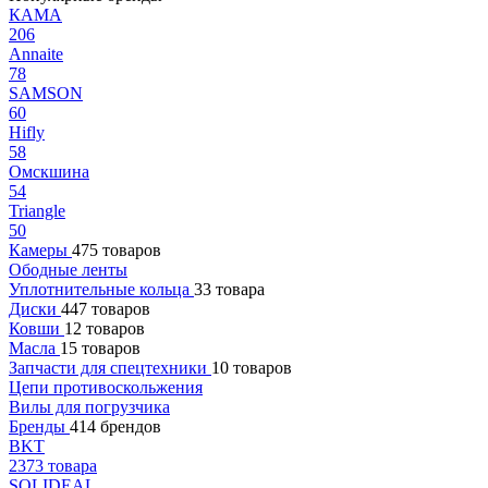
КАМА
206
Annaite
78
SAMSON
60
Hifly
58
Омскшина
54
Triangle
50
Камеры
475 товаров
Ободные ленты
Уплотнительные кольца
33 товара
Диски
447 товаров
Ковши
12 товаров
Масла
15 товаров
Запчасти для спецтехники
10 товаров
Цепи противоскольжения
Вилы для погрузчика
Бренды
414 брендов
BKT
2373 товара
SOLIDEAL