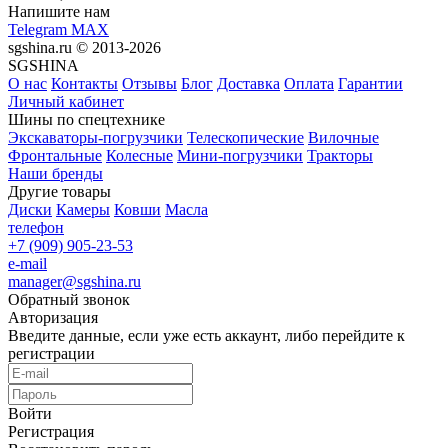
Напишите нам
Telegram
MAX
sgshina.ru © 2013-2026
SGSHINA
О нас
Контакты
Отзывы
Блог
Доставка
Оплата
Гарантии
Личный кабинет
Шины по спецтехнике
Экскаваторы-погрузчики
Телескопические
Вилочные
Фронтальные
Колесные
Мини-погрузчики
Тракторы
Наши бренды
Другие товары
Диски
Камеры
Ковши
Масла
телефон
+7 (909) 905-23-53
e-mail
manager@sgshina.ru
Обратный звонок
Авторизация
Введите данные, если уже есть аккаунт, либо перейдите к
регистрации
Войти
Регистрация