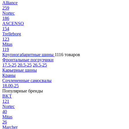
Alliance
259
Nortec
186
ASCENSO
154
Trelleborg
123
Mitas
119
Крупногабаритные шины
1116 товаров
Фронтальные погрузчики
17.5-25
20.5-25
26.5-25
Карьерные шины
Краны
Сочлененные самосвалы
18.00-25
Популярные бренды
BKT
121
Nortec
40
Mitas
26
Marcher