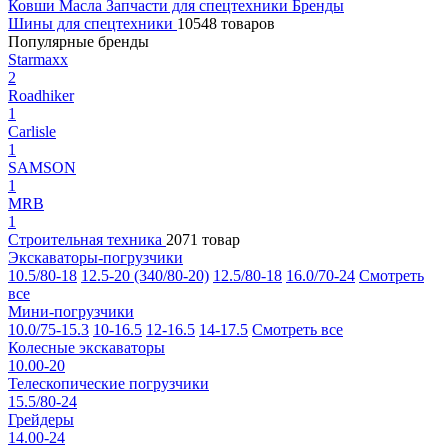
Ковши
Масла
Запчасти для спецтехники
Бренды
Шины для спецтехники
10548 товаров
Популярные бренды
Starmaxx
2
Roadhiker
1
Carlisle
1
SAMSON
1
MRB
1
Строительная техника
2071 товар
Экскаваторы-погрузчики
10.5/80-18
12.5-20 (340/80-20)
12.5/80-18
16.0/70-24
Смотреть
все
Мини-погрузчики
10.0/75-15.3
10-16.5
12-16.5
14-17.5
Смотреть все
Колесные экскаваторы
10.00-20
Телескопические погрузчики
15.5/80-24
Грейдеры
14.00-24