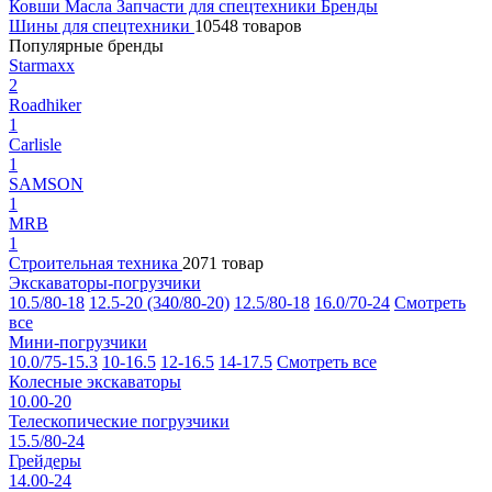
Ковши
Масла
Запчасти для спецтехники
Бренды
Шины для спецтехники
10548 товаров
Популярные бренды
Starmaxx
2
Roadhiker
1
Carlisle
1
SAMSON
1
MRB
1
Строительная техника
2071 товар
Экскаваторы-погрузчики
10.5/80-18
12.5-20 (340/80-20)
12.5/80-18
16.0/70-24
Смотреть
все
Мини-погрузчики
10.0/75-15.3
10-16.5
12-16.5
14-17.5
Смотреть все
Колесные экскаваторы
10.00-20
Телескопические погрузчики
15.5/80-24
Грейдеры
14.00-24