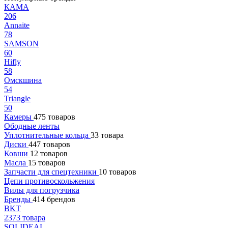
КАМА
206
Annaite
78
SAMSON
60
Hifly
58
Омскшина
54
Triangle
50
Камеры
475 товаров
Ободные ленты
Уплотнительные кольца
33 товара
Диски
447 товаров
Ковши
12 товаров
Масла
15 товаров
Запчасти для спецтехники
10 товаров
Цепи противоскольжения
Вилы для погрузчика
Бренды
414 брендов
BKT
2373 товара
SOLIDEAL