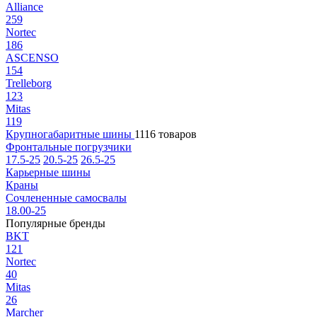
Alliance
259
Nortec
186
ASCENSO
154
Trelleborg
123
Mitas
119
Крупногабаритные шины
1116 товаров
Фронтальные погрузчики
17.5-25
20.5-25
26.5-25
Карьерные шины
Краны
Сочлененные самосвалы
18.00-25
Популярные бренды
BKT
121
Nortec
40
Mitas
26
Marcher