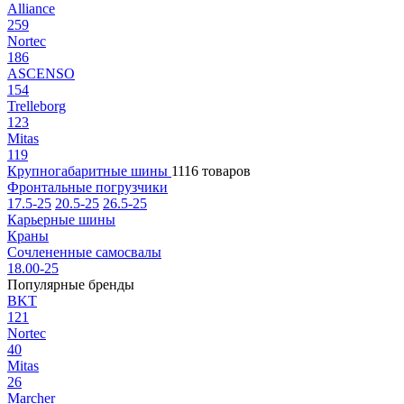
Alliance
259
Nortec
186
ASCENSO
154
Trelleborg
123
Mitas
119
Крупногабаритные шины
1116 товаров
Фронтальные погрузчики
17.5-25
20.5-25
26.5-25
Карьерные шины
Краны
Сочлененные самосвалы
18.00-25
Популярные бренды
BKT
121
Nortec
40
Mitas
26
Marcher