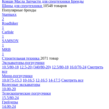
Ковши
Масла
Запчасти для спецтехники
Бренды
Шины для спецтехники
10548 товаров
Популярные бренды
Starmaxx
2
Roadhiker
1
Carlisle
1
SAMSON
1
MRB
1
Строительная техника
2071 товар
Экскаваторы-погрузчики
10.5/80-18
12.5-20 (340/80-20)
12.5/80-18
16.0/70-24
Смотреть
все
Мини-погрузчики
10.0/75-15.3
10-16.5
12-16.5
14-17.5
Смотреть все
Колесные экскаваторы
10.00-20
Телескопические погрузчики
15.5/80-24
Грейдеры
14.00-24