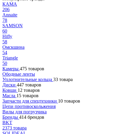
КАМА
206
Annaite
78
SAMSON
60
Hifly
58
Омскшина
54
Triangle
50
Камеры
475 товаров
Ободные ленты
Уплотнительные кольца
33 товара
Диски
447 товаров
Ковши
12 товаров
Масла
15 товаров
Запчасти для спецтехники
10 товаров
Цепи противоскольжения
Вилы для погрузчика
Бренды
414 брендов
BKT
2373 товара
SOLIDEAL