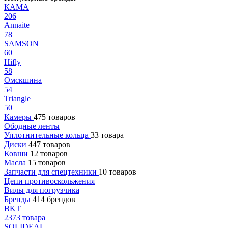
КАМА
206
Annaite
78
SAMSON
60
Hifly
58
Омскшина
54
Triangle
50
Камеры
475 товаров
Ободные ленты
Уплотнительные кольца
33 товара
Диски
447 товаров
Ковши
12 товаров
Масла
15 товаров
Запчасти для спецтехники
10 товаров
Цепи противоскольжения
Вилы для погрузчика
Бренды
414 брендов
BKT
2373 товара
SOLIDEAL