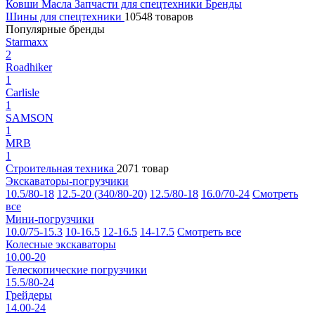
Ковши
Масла
Запчасти для спецтехники
Бренды
Шины для спецтехники
10548 товаров
Популярные бренды
Starmaxx
2
Roadhiker
1
Carlisle
1
SAMSON
1
MRB
1
Строительная техника
2071 товар
Экскаваторы-погрузчики
10.5/80-18
12.5-20 (340/80-20)
12.5/80-18
16.0/70-24
Смотреть
все
Мини-погрузчики
10.0/75-15.3
10-16.5
12-16.5
14-17.5
Смотреть все
Колесные экскаваторы
10.00-20
Телескопические погрузчики
15.5/80-24
Грейдеры
14.00-24