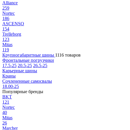
Alliance
259
Nortec
186
ASCENSO
154
Trelleborg
123
Mitas
119
Крупногабаритные шины
1116 товаров
Фронтальные погрузчики
17.5-25
20.5-25
26.5-25
Карьерные шины
Краны
Сочлененные самосвалы
18.00-25
Популярные бренды
BKT
121
Nortec
40
Mitas
26
Marcher