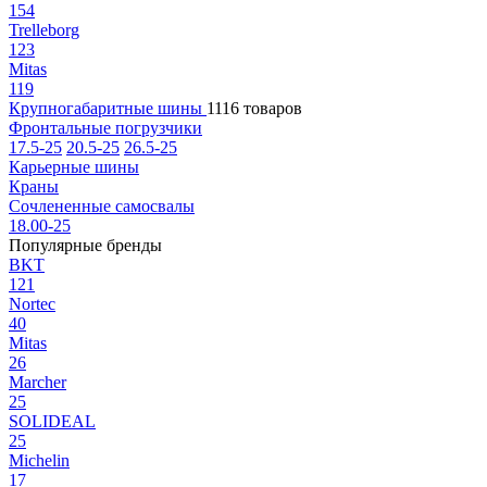
154
Trelleborg
123
Mitas
119
Крупногабаритные шины
1116 товаров
Фронтальные погрузчики
17.5-25
20.5-25
26.5-25
Карьерные шины
Краны
Сочлененные самосвалы
18.00-25
Популярные бренды
BKT
121
Nortec
40
Mitas
26
Marcher
25
SOLIDEAL
25
Michelin
17