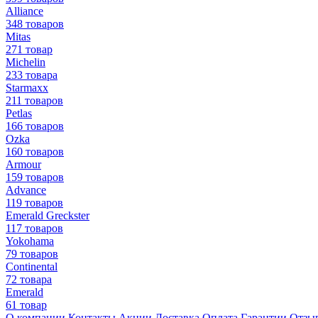
Alliance
348 товаров
Mitas
271 товар
Michelin
233 товара
Starmaxx
211 товаров
Petlas
166 товаров
Ozka
160 товаров
Armour
159 товаров
Advance
119 товаров
Emerald Greckster
117 товаров
Yokohama
79 товаров
Continental
72 товара
Emerald
61 товар
О компании
Контакты
Акции
Доставка
Оплата
Гарантии
Отзы