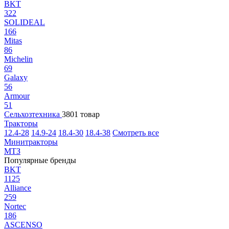
BKT
322
SOLIDEAL
166
Mitas
86
Michelin
69
Galaxy
56
Armour
51
Сельхозтехника
3801 товар
Тракторы
12.4-28
14.9-24
18.4-30
18.4-38
Смотреть все
Минитракторы
МТЗ
Популярные бренды
BKT
1125
Alliance
259
Nortec
186
ASCENSO