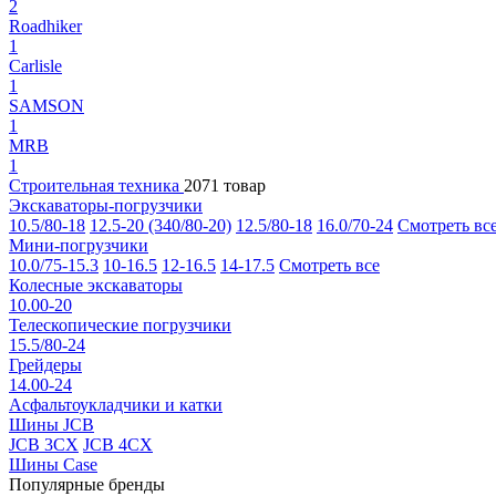
2
Roadhiker
1
Carlisle
1
SAMSON
1
MRB
1
Строительная техника
2071 товар
Экскаваторы-погрузчики
10.5/80-18
12.5-20 (340/80-20)
12.5/80-18
16.0/70-24
Смотреть вс
Мини-погрузчики
10.0/75-15.3
10-16.5
12-16.5
14-17.5
Смотреть все
Колесные экскаваторы
10.00-20
Телескопические погрузчики
15.5/80-24
Грейдеры
14.00-24
Асфальтоукладчики и катки
Шины JCB
JCB 3CX
JCB 4CX
Шины Case
Популярные бренды