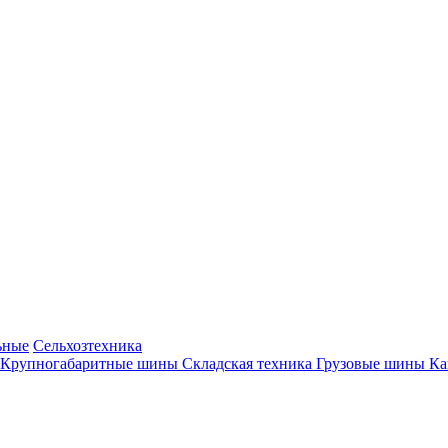
ьные
Сельхозтехника
Крупногабаритные шины
Складская техника
Грузовые шины
К