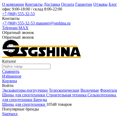
О компании
Контакты
Доставка
Оплата
Гарантии
Отзывы
Блог
офис
9:00-18:00
/ склад
8:00-22:00
+7 (968) 555-32-53
Контакты
+7 (968) 555-32-53
manager@sgshina.ru
Telegram
MAX
Обратный звонок
Обратный звонок
Каталог
Сравнить
Избранное
Корзина
Войти
Экскаваторы-погрузчики
Телескопические
Вилочные
Фронтал
Шины для спецтехники
Строительная техника
Сельхозтехника
для спецтехники
Бренды
Шины для спецтехники
10548 товаров
Популярные бренды
Starmaxx