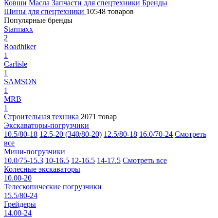
Ковши
Масла
Запчасти для спецтехники
Бренды
Шины для спецтехники
10548 товаров
Популярные бренды
Starmaxx
2
Roadhiker
1
Carlisle
1
SAMSON
1
MRB
1
Строительная техника
2071 товар
Экскаваторы-погрузчики
10.5/80-18
12.5-20 (340/80-20)
12.5/80-18
16.0/70-24
Смотреть
все
Мини-погрузчики
10.0/75-15.3
10-16.5
12-16.5
14-17.5
Смотреть все
Колесные экскаваторы
10.00-20
Телескопические погрузчики
15.5/80-24
Грейдеры
14.00-24