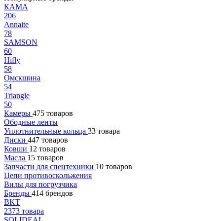
КАМА
206
Annaite
78
SAMSON
60
Hifly
58
Омскшина
54
Triangle
50
Камеры
475 товаров
Ободные ленты
Уплотнительные кольца
33 товара
Диски
447 товаров
Ковши
12 товаров
Масла
15 товаров
Запчасти для спецтехники
10 товаров
Цепи противоскольжения
Вилы для погрузчика
Бренды
414 брендов
BKT
2373 товара
SOLIDEAL