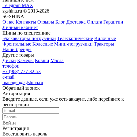
Telegram
MAX
sgshina.ru © 2013-2026
SGSHINA
О нас
Контакты
Отзывы
Блог
Доставка
Оплата
Гарантии
Личный кабинет
Шины по спецтехнике
Экскаваторы-погрузчики
Телескопические
Вилочные
Фронтальные
Колесные
Мини-погрузчики
Тракторы
Наши бренды
Другие товары
Диски
Камеры
Ковши
Масла
телефон
+7 (968) 777-32-53
e-mail
manager@sgshina.ru
Обратный звонок
Авторизация
Введите данные, если уже есть аккаунт, либо перейдите к
регистрации
Войти
Регистрация
Восстановить пароль