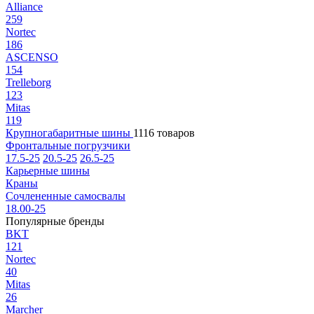
Alliance
259
Nortec
186
ASCENSO
154
Trelleborg
123
Mitas
119
Крупногабаритные шины
1116 товаров
Фронтальные погрузчики
17.5-25
20.5-25
26.5-25
Карьерные шины
Краны
Сочлененные самосвалы
18.00-25
Популярные бренды
BKT
121
Nortec
40
Mitas
26
Marcher